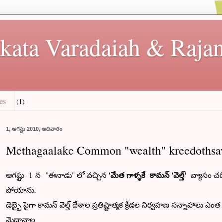
kata Varadaiah & Rajan
es
(1)
1, ఆగస్టు 2010, ఆదివారం
Methagaalake Common "wealth" kreedothsa
'మేత గాళ్ళకే కామన్ 'వెల్త్'
ఆగష్టు 1 న "ఈనాడు" లో వచ్చిన
వ్యాసం చద
పోయాను.
డెబ్భై పైగా కామన్ వెల్త్ దేశాల ప్రతిష్టాత్మక క్రీడల నిర్వహణ సన్నాహాలు 
మైదానాల