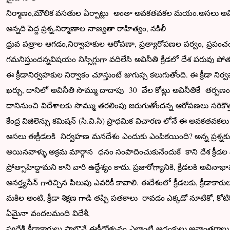
నిర్మాణం,మౌలిక వసతుల ఏర్పాట్లు అంతా అవకతవకల మయం.అసలు అవ
అన్నది పెద్ద ప్రశ్న.నిర్మాణాల నాణ్యతా రాహిత్యం, నకిలీ
ధ్రువ పత్రాల ఆగడం,నిర్వాహకుల ఆరోపణా, ప్రత్యారోపణల పర్వం, ప్రపంచ
గమనిస్తుందన్నవిషయం నిస్సిగ్గుగా వదిలేసి అవినీతి క్రీడలో దేశ పరువు
ఈ క్రీడానిర్వహకుల నిర్వాకం చూస్తుంటే జుగుప్స కలుగుతోంది. ఈ క్రీడా
ఖర్చు, దానిలో అవినీతి సొమ్ము దాదాపు 30 వేల కోట్లు అవినీతికే తర్పణం
దానినుంచి విదేశాలకు సొమ్ము తరలింపు జరుగుతోందన్న ఆరోపణలు సరికొత
కేంద్ర విజిలెన్సు కమిషన్ (సి.వి.సి) ప్రాధమిక విచారణ లోనే ఈ అవక
అసలు ఈక్రీడలకి నిర్వహణ మనదేశం ఎందుకు ఎంపికయింది? అన్న ప్రశ్నక
అయినవాళ్ళు అక్రమ మార్గాన ధనం సంపాదించుకునేందుకే కాని దేశ క్రీడల మీద
ప్రోత్సాహిద్దామని కాని వారి ఉద్దేశ్యం కాదు. ప్రజారోగ్యానికి, క్రీడలకి అ
అనర్త్యసేన్ గారిచ్చిన పిలుపు ఎవరికీ కావాలి. ఈదేశంలో క్రీడలకు, క్రీడాక
మకిల అంటి, క్రీడా శిక్షణ గాడి తప్పి పతకాలు రావడం ఎక్కడో నూటికో, కోటి
ఏమైనా వందలమంది విదేశీ,
స్వదేశీ క్రీడాకారులు పాల్గొనే ఈక్రీడోత్సవం ఎలాంటి అడ్డంకులు,అవాంతరాల