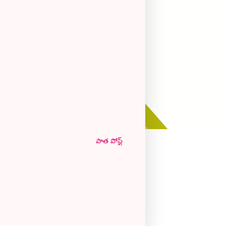
పాత పోస్ట్