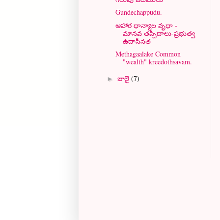
Gundechappudu.
ఆహార ధాన్యాల వృధా -
మానవ తప్పిదాలు-ప్రభుత్వ
ఉదాసీనత
Methagaalake Common
"wealth" kreedothsavam.
జులై
(7)
►