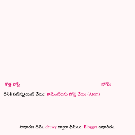
కొత్త పోస్ట్
హోమ్
దీనికి సబ్‌స్క్రయిబ్ చేయి:
కామెంట్‌లను పోస్ట్ చేయి (Atom)
సాధారణ థీమ్.
chuwy
ద్వారా థీమ్‌లు.
Blogger
ఆధారితం.