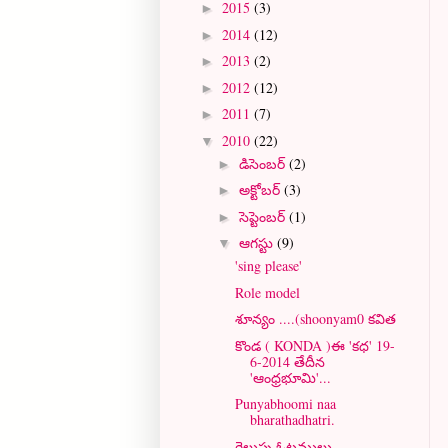
2015
(3)
►
2014
(12)
►
2013
(2)
►
2012
(12)
►
2011
(7)
►
2010
(22)
▼
డిసెంబర్
(2)
►
అక్టోబర్
(3)
►
సెప్టెంబర్
(1)
►
ఆగస్టు
(9)
▼
'sing please'
Role model
శూన్యం ....(shoonyam0 కవిత
కొండ ( KONDA )ఈ 'కధ' 19-
6-2014 తేదీన
'ఆంధ్రభూమి'...
Punyabhoomi naa
bharathadhatri.
గెలుపు ఓటములు