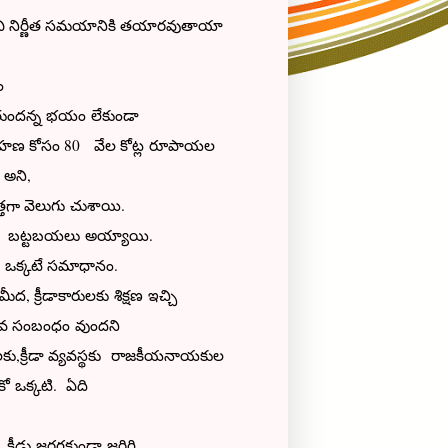
ి నిర్ణీత సమయానికి తయారవుతాయా
ం
 పోతుందన్న భయం లేకుండా
 నిర్వహణ కోసం 80 వేల కోట్ల రూపాయల
 అని,
్తగా వెలుగు చుశాయి.
తవకలు బట్టబయలు అయ్యాయి.
ు ఒక్కటే సమాధానం.
, క్రీడాకారులకు శిక్షణ ఇచ్చి
వినాభావ సంబంధం వుందని
ారులకు,క్రీడా వ్యవస్థకు రాజకీయనాయకుల
కో ఒక్కటి. ఏది
ు, కీడు జరగకుండా జరిగి