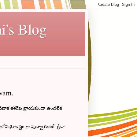
i's Blog
vam.
ివాక ఈలేఖ వ్రాయకుండా ఉండలేక
ఎంత లోపభూఇష్టం గా వున్నాయంటే క్రీడా