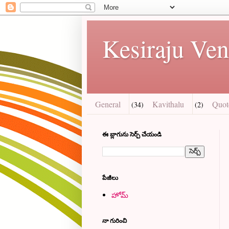
Kesiraju Ven
General
Kavithalu
Quot
(34)
(2)
ఈ బ్లాగును సెర్చ్ చేయండి
పేజీలు
హోమ్
నా గురించి