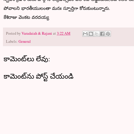
పోవాలని భారతీయులంతా మనః స్పూర్తిగా కోరుకుంటున్నారు.
కేశిరాజు వెంకట వరదయ్య
Posted by
Varadaiah & Rajani
at
3:22 AM
Labels:
General
కామెంట్‌లు లేవు:
కామెంట్‌ను పోస్ట్ చేయండి