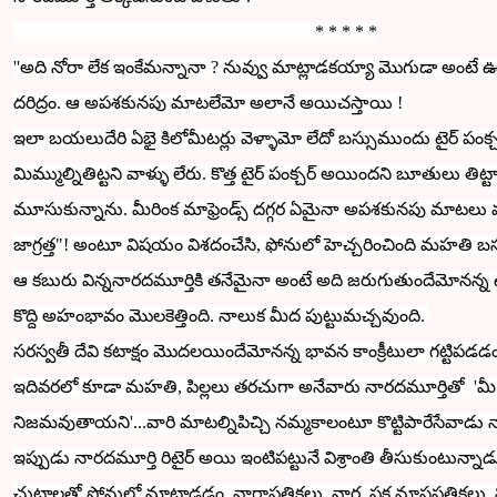
* * * * *
''అది నోరా లేక ఇంకేమన్నానా ? నువ్వు మాట్లాడకయ్యా మొగుడా అంటే 
దరిద్రం. ఆ అపశకునపు మాటలేమో అలానే అయిచస్తాయి !
ఇలా బయలుదేరి ఏభై కిలోమీటర్లు వెళ్ళామో లేదో బస్సుముందు టైర్ పంక్చర్.
మిమ్ముల్నితిట్టని వాళ్ళు లేరు.
కొత్త టైర్ పంక్చర్ అయిందని బూతులు తిట్టా
మూసుకున్నాను. మీరింక మాఫ్రెండ్స్ దగ్గర ఏమైనా అపశకునపు మాటలు 
జాగ్రత్త"! అంటూ విషయం విశదంచేసి, ఫోనులో హెచ్చరించింది మహతి బ
ఆ కబురు విన్ననారదమూర్తి
కి తనేమైనా అంటే అది జరుగుతుందేమోనన్
కొద్ది
అహంభావం మొలకెత్తింది. నాలుక మీద పుట్టుమచ్చవుంది.
సరస్వతీ దేవి కటాక్షం మొదలయిందేమోనన్న భావన కాంక్రీటులా గట్టి
ఇదివరలో కూడా మహతి, పిల్లలు తరచుగా అనేవారు నారదమూర్తితో 'మీ న
నిజమవుతాయని'...
వారి మాటల్నిపిచ్చి నమ్మకాలంటూ
కొట్టిపారేసేవాడు
ఇప్పుడు నారద
మూర్తి రిటైర్ అయి ఇంటిపట్టునే విశ్రాంతి తీసుకుంటున్నాడ
చుట్టాలతో ఫోనులో మాట్లాడడం, వార్తాపత్రికలు, వార, పక్ష,మాసపత్రిక