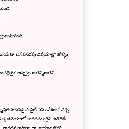
యింది.
.
్టుగాసాగింది.
 బయటా అనవసరపు విషయాల్లో జోక్యం
సంవర్ధియై'
అన్నట్లు అతన్నిఅతని
న్నప్రతిపాదనపై సొసైటీ సమావేశంలో చర్చ
 ఎక్కడవేయాలో నారదమూర్తిని అడిగితే
ు.
నారదమూర్తిక్కూడా 'జియాలజీ'లో