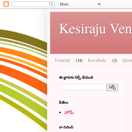
Kesiraju Ven
General
Kavithalu
Quot
(34)
(2)
ఈ బ్లాగును సెర్చ్ చేయండి
పేజీలు
హోమ్
నా గురించి