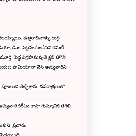
య్యాయి. ఉత్తరాదివాళ్ళు దుర్గ
ియా, డి.జె పెట్టవలసిందేనని కమిటీ
మూర్తి
''పెద్ద విగ్రహమవుతే క్లబ్ హౌస్
ంది. బయట షామియానా వేసి అమ్మవారిని
నే పూజలని తేల్చేశారు. నవరాత్రులలో
 అమ్మవారి కిరీటం కాస్తా గుమ్మానికి తగిలి
టుకుని ప్రచారం
మోపెడయింది.