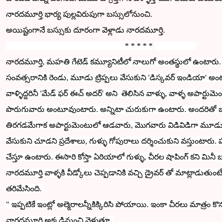
నారద
మూర్తి భార్య పుల్లవిరుపుగా బస్సులోనుంచి.
అయిష్టంగానే బస్సుకు దూరంగా వెళ్లాడు నారదమూర్తి.
* * * * *
నారద
మూర్తి, మహతి గేటెడ్ కమ్యూనిటీలో నాలుగో అంతస్థులో ఉంటారు. ఇ
సంవత్సరానికి రెండు, మూడు ట్రిప్పలు వేసుకుని 'డిస్కవర్ ఇండియా' 
వాళ్ళిద్దరినీ 'మేడ్ ఫర్ ఈచ్ అదర్' అని తెలిసిన వాళ్ళు, వాళ్ళ అపార్టు
పొరుగువారు అంటూవుంటారు. అన్నిటా చురుకుగా
ఉంటారు. అందరితో బాగ
తిరగడమేగాక
అపార్టుమెంటులో ఆడవారు, మొగవారు విడివిడిగా మూడు నా
వేసుకుని చూడని ప్రదేశాలు, గుళ్ళు గోపురాలు దర్శించుకుని వస్తుంటారు.
చేస్తూ ఉంటారు.
ఈసారి కోస్తా ఏరియాలో గుళ్ళు, చీరల షాపింగ్ కని మిన
నారదమూర్తి వాళ్ళకి వీడ్కోలు చెప్పడానికి వచ్చి డ్రైవర్ తో మాట్లాడుత
తరిమేసింది.
" ఇప్పటికే
ఇంట్లో
అల్మెరాలన్నీకిక్కిరిసి పోయాయి. ఇంకా చీరలు మాత్రం కొ
నారదమూ
ర్తి అక్కడినుంచి వెళుతూ
.