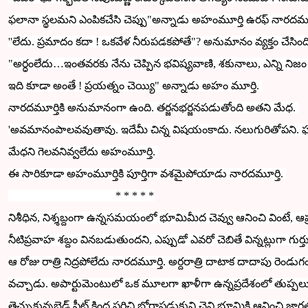
ఫలానా స్థలమని ఎంపికచేసి చెప్పు"అన్నాడు అహంమూర్తి ఉరఫ్ నారదమూ
''లేదు. ప్రమాదం కదా ! ఒకవేళ నీరుపడకపోతే"? అనుమానం వ్యక్తం చేసింద
"అర్ధంలేదు…ఇంతవరకు నేను చెప్పిన
భవిష్యవాణి
, శకునాలు, ఎన్ని నిజం
ఇది కూడా అంతే ! ప్రయత్నం చెయ్యి" అన్నాడు
అహం మూర్తి.
నారదమూర్తికి అనుమానంగా ఉంది. తర్జనభర్జనపడుతోంది అతని మేధ.
'అవమానంపాలవవుతావు. ఇదేమీ చిన్న విషయంకాదు. నలుగురితోపని. ఫ
మేధని
గెలవనివ్వలేదు అహంమూర్తి.
ఈ సారికూడా అహంమూర్తికి
పూర్తిగా
వశమైపోయాడు
నారదమూర్తి
.
* * * * *
నిశీధిన, నిశ్శబ్దంగా ఉన్నసమయంలో భూమిమీద చెవ్వు ఆనించి వింటే, 
నీటిప్రవాహ శబ్దం వినబడుతుందని,
ఎప్పుడో ఎవరో చెబితే విన్నట్లుగా గుర్
ఆ రోజు
రాత్రి నిద్రపోలేదు నారదమూర్తి. అర్దరాత్రి దాటాక దాదాపు రెం
వచ్చాడు. అపార్టుమెంటులో ఒక మూలగా ఖాళీగా ఉన్నప్రదేశంలో తుప్ప
తెచ్చుకున్నబెడ్ షీట్ కింద పరిచి బోర్లాపడుకుని చెవి భూమికి ఆనించి జాగ్రత