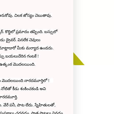
ఊరుకోవు. చిలక జోస్యం చెబుతావు.
 కొద్దిలో ప్రమాదం తప్పింది. బస్సులో
డు డ్రైవర్.
వినలేక చెవులు
మాట్లాడారో మీకు మర్యాద ఉండదు.
స్సు బయలుదేరిన గంటకే !
న ఉత్కంఠ మొదలయింది.
పడడం మొదలయింది నారదమూర్తిలో !
ోటితో కీడు శంకించకండి అవి
 నారదమూర్తి
.
ు. వేరే పనీ, పాట లేదు.
స్నేహితులతో,
లు, పుస్తకాలు చదవడం, పాత పాటలు వినడం