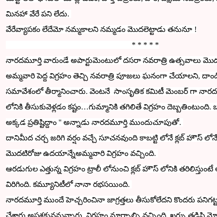
మినహా వేరే పని లేదు.
వేరేవ్యాపకం లేదే
మో నమ్మకాలని నమ్మడం మొదలెట్టాడు తనునూ !
* * * * *
నారదమూర్తి వారుండే అపార్టుమెంటులో
దసరా నవరాత్రి ఉత్సవాలు మొదల
అమ్మవారి పెద్ద విగ్రహం తెచ్చి నవరాత్రి పూజలు ఘనంగా చేయాలని, దాండ
సమావేశంలో తీర్మానించారు.
వెంటనే సాంసృతిక కమిటీ మెంబర్ గా నారద
లోనికి తీసుకువెళ్లడం కష్టం…గుమ్మానికి తగిలితే విగ్రహం దెబ్బతింటు
అక్కడ ప్రతిష్టిద్దాం '' అన్నాడు నారదమూర్తి ముందుచూపుతో.
దానిమీద చర్చ జరిగి వర్షం వచ్చే సూచనవుంది కాబట్టి లోనే క్లబ్ హౌస్ లో
మొదటిరోజు ఉదయాన్నేఅమ్మవారి విగ్రహం వచ్చింది.
ఆరడు
గుల ఎత్తున్న విగ్రహం ట్రాలీ లోనుంచి క్లబ్ హౌస్ లోనికి తరిలిస్తుంటే
విరిగింది. కమ్యూనిటీలో నానా రభసయింది.
నారద
మూర్తి ముందే హెచ్చరించినా జాగ్రత్తలు తీసుకోలేదని కొందరు పనిగట్
చేశారు.
అపశకునమన్నారు.
విగ్రహం మార్చాల్సి వచ్చింది. ఖర్చు తడిసి 