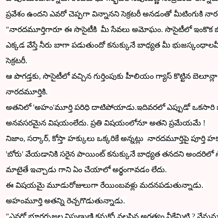
ప్రవేశం ఉందని ఎవరో చెప్పగా విన్నానని సెక్రటరీ అనడంతో మీటింగుకి నార
"నారదమూర్తిగారూ ఈ సొసైటీకి మీ సేవలు అమోఘం. సొసైటీలో ఇంకొక బోర
ఎక్కడ వేస్తే నీరు బాగా పడుతుందో కనుక్కునే బాధ్యత మీ భుజస్కంధాల
సెక్రటరీ.
ఆ పొగడ్తకు, సొసైటీలో వచ్చిన గుర్తింపుకు హీలియం గ్యాస్
కొట్టిన బెలూన్
నారదమూర్తికి.
అతనిలో 'అహం'మూర్తి పరిధి దాటిపోయాడు.ఇదివరలో ఎప్పుడో ఒకసారి
అనవసరమైన విషయంలేదు. ప్రతి విషయంలోనూ అతని ప్రమేయమే !
నిజాం, సర్కార్, కోస్తా హక్కులు ఒక్కరికే అన్నట్లు
నారదమూర్తిపై
పూర్తి 
'
బోరు' వేయడానికి సరైన పాయింట్ కనుక్కునే బాధ్యత తనదని అందరిలో సొ
మాటైతే ఇచ్చాడు గాని ఏం చేయాలో అర్థంగావడం లేదు.
ఈ విషయమై
మూడురోజులుగా రేయింబవళ్లు మదనపడుతున్నాడు.
అహంమూర్తి అతన్ని రెచ్చగొడుతున్నాడు.
"ఎవరో భూగర్భజల నిపుణుణ్ణి కనుక్కోవలసిన అగత్యం నీకేమిటి ? నేనున