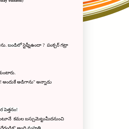
 edition)
చాను.
బండిలో
స్టెఫ్నీఉందా ? పంక్చర్ గట్రా
ుకుంటారు.
 ! అందుకే అడిగాను'' అన్నాడు
 పెత్తనం!
ంటూనే కమల బస్సుమెట్టుమీదనుంచి
రండిక'' అంది
మహతి