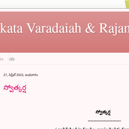
kata Varadaiah & Rajan
es
(1)
27, ఏప్రిల్ 2022, బుధవారం
స్వోత్కర్ష
స్వో
త్కర్ష
-----------------------