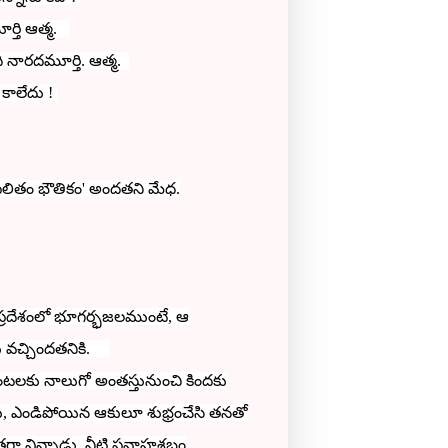
ర్తి ఆత్మ.
ి నారదమూర్తి. ఆత్మ.
 కాలేదు !
లితం భౌతికం' అందతని మేధ.
ఆప్రదేశంలో భూగర్భజలముంటే, ఆ
తు వచ్చిందతనికి.
డుగంటలకు నాలుగో అంతస్తునుంచి కిందకు
లు, ఎండిపోయిన ఆకులూ శుభ్రంచేసి తనతో
్తగా విన్నాడు. నీటి ప్రవాహశబ్దం