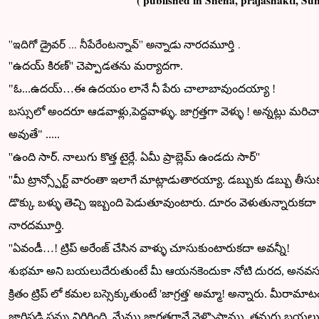
( published in Sneha, prajashakti, Sunday
''ఇదిగో డ్రైవర్ ... నీపేరేంటన్నావ్'' అన్నాడు నారదమూర్తి .
''ఉదయ్ కిరణ్'' చెప్పాడతను మర్యాదగా.
"ఓ...ఉదయ్…ఈ ఉదయం లానే నీ
పేరు చా
లా
బావుందయ్యా !
బస్సులో అందరూ ఆడవాళ్లు,పెద్దవాళ్ళు. జాగ్రత్తగా వెళ్ళు ! అన్నట్లు మరి
అవుతే" .....
''ఉంది సార్. నాలుగు కొత్త టైర్లే. ఏమీ ప్రాబ్లెమ్ ఉండదు సార్''
''మీ ట్రాన్స్పోర్ట్ వారంతా ఇలాగే మాట్లాడుతారయ్యా. డబ్బుకు డబ్బు తీస
డొక్కు బళ్ళు తెచ్చి ఇబ్బంది పెడుతూవుంటారు. దూరం వెళుతున్నారుకదా
నారదమూర్తి.
''ఏవండీ…! ట్రిప్ అరేంజ్ చేసిన వాళ్ళు చూసుకుంటారుకదా అవన్నీ!
శుభమా అని బయలుదేరుతుంటే మీ ఆయనకెందుకా నోటి దురద, అనవసర
క్రితం ట్రిప్ లో కమల బస్సెక్కుతుంటే 'జాగ్రత్త' అమ్మా!
అన్నారు. మీరామాట
జారిపడి పన్ను విరిగింది.
మేము జాగ్రత్తగానే వెళ్ళొస్తాము.
తమరు బయలుదే