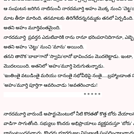
ఆ సంఘటన జరిగిన నాటినుంచీ
నారదమూర్తి అహం మొక్క నుంచి 'చెట్ట'
మాట తీరూ
మారింది. తనమాటకు తిరిగేలేదన్ననమ్మకం తనలో ఏర్పడింది
అతని
అహం మూర్తివంతమైంది.
నారద
మూర్తి ప్రవర్తన ఎదుటివారికి రాను రానూ భరింపరానిదిగానూ, ఎబ్బెట
అతని అహం 'చెట్టు' నుంచి 'మాను' అయింది.
తనని తానొక 'బాబా'గానో 'స్వామి'లానో భావించడం మొదలెట్టాడు.
ఇంటా,
మొదలయింది.
అతనిలో
'అహం'మూర్తి పెరుగుతున్నాడు.
'ఇంతింతై వటుడింతై మరియు దానంతై నభోవీథిపై
నంతై.....
బ్రహ్మాండాంత 
'అహం'మూర్తి పూర్తిగా ఆవరించాడు !
అవతరించాడు!
* * * * *
నారద
మూర్తి వారుండే అపార్టుమెంటు
లో నీటి కొరతతో
కొత్త బోరు వేయాల
వాడిగా సాగుతోంది. సభ్యులు కొందరు అభిప్రాయాలు వ్యక్తపరుస్తూ
'బోరు'
బావుంటుందనన్నారు. కొందరు భూగర్భజల నిపుణుణ్ణి సంప్రదించాలన్నార