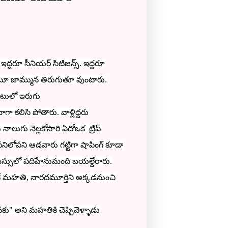
ద్దరూ సీనియర్ సిటిజన్స్.
ఇద్దరూ
అంటూ జామ్మున తిరుగుతూ వుంటారు.
మెంటులో ఇరుగు
ా కలిసి పోతారు. వాళ్లిద్దరు
లుగు నెల్లకోసారి ఏదోఒక ట్రిప్
 పనిలోపని ఆడవారు గట్టిగా షాపింగ్ కూడా
ీ బస్సులో పదిహేనుమంది బయల్దేరారు.
ుంటే మహతి,
నారదమూర్తిని అక్కడనుంచి
నకు" అని మహతికి చెప్పివెళ్ళాడు