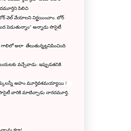
దమూర్తిని పిలిచి
్ వెల్ వేయాలని నిర్ణయించాం. బోర్
మీద పెడుతున్నాం" అన్నాడు సొసైటీ
లా గాలిలో అలా తేలుతున్నట్లనిపించింది
 బయటకు వచ్చేవాడు. ఇప్పుడతనికి
హక్కులన్నీ అహం మూర్తివశమయ్యాయి !
సైటీ వారికి మాటిచ్చాడు నారదమూర్తి.
ున్నాను కదా!