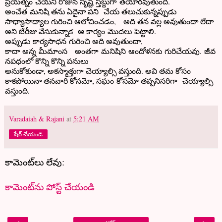
ప్రయత్నం చేయని రోజున సృష్టి స్తబ్దుగా తయారవుతుంది.
అంచేత మనిషి తను ఏదైనా పని చేయ తలుచుకున్నప్పుడు
సాధ్యాసాద్యాల గురించి ఆలోచించడం, అది తన వల్ల అవుతుందా లేదా
అని బేరీజు వేసుకున్నాక ఆ కార్యం మొదలు పెట్టాలి.
అప్పుడు కార్యసాధన గురించి అది అవుతుందా,
కాదా అన్న మీమాంస అంతగా మనిషిని ఆందోళనకు గురిచేయవు. జీవ
నపధంలో కొన్ని కొన్ని పనులు
అనుకోకుండా, అకస్మాత్తుగా చెయ్యాల్సి వస్తుంది. అవి తమ కోసం
కాకపోయినా తనవారి కోసమో, సఘం కోసమో తప్పనిసరిగా చెయ్యాల్సి
వస్తుంది.
Varadaiah & Rajani
at
5:21 AM
షేర్ చేయండి
కామెంట్‌లు లేవు:
కామెంట్‌ను పోస్ట్ చేయండి