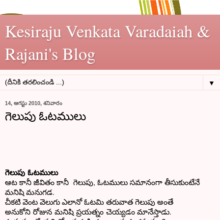
Kesiraju Venkata Varadaiah &
Rajani's Blog
▼
14, ఆగస్టు 2010, శనివారం
గెలుపు ఓటములు
గెలుపు ఓటములు
ఆట కానీ జీవితం కానీ గెలుపు, ఓటములు సమానంగా తీసుకుంటేనే
మనిషి మనుగడ.
చీకటి వెంట వెలుగు ఎలానో ఓటమి తరువాత గెలుపు అంతే
అనుకోని రోజున మనిషి ప్రయత్నం చెయ్యడం మానేస్తాడు.