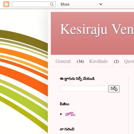
Kesiraju Ven
General
Kavithalu
Quot
(34)
(2)
ఈ బ్లాగును సెర్చ్ చేయండి
పేజీలు
హోమ్
నా గురించి