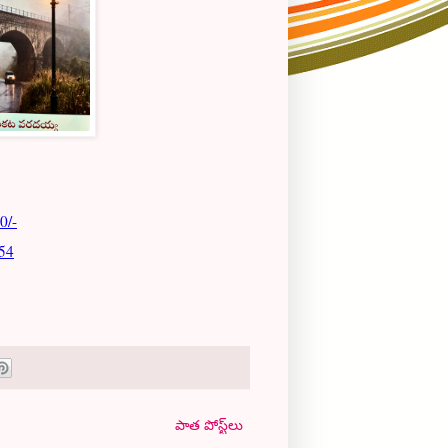
0/-
54
పాత పోస్ట్‌లు