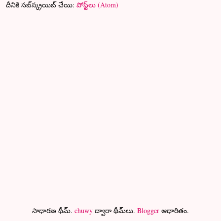
దీనికి సబ్‌స్క్రయిబ్ చేయి:
పోస్ట్‌లు (Atom)
సాధారణ థీమ్.
chuwy
ద్వారా థీమ్‌లు.
Blogger
ఆధారితం.