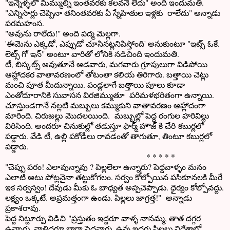
"ఇన్నేళ్ళలో మిమ్ముల్ని ఇంతవరకు కలవనే లేదు" అంది ఇందుమతి.
"ఎన్నిసార్లు చెప్పినా తనింతవరకు ఏ స్నేహితుల ఇళ్లకు రాలేదు" అన్నాడు
పరమహంస.
"అవును రాలేదు!" అంది పద్మ మెల్లగా.
'ఈమెను ఎక్కడో, ఎప్పుడో చూసినట్లనిపిస్తోంది' అనుకుంటూ "ఇట్స్ ఓకే.
లెట్స్ గో ఇన్" అంటూ వారితో లోనికి నడిచింది ఇందుమతి.
టీ, బిస్కట్స్ అవుతూనే ఆడవారు, మగవారు గ్రూపులుగా విడిపోయి
ఆహ్లాదకర వాతావరణంలో తోటంతా కలియ తిరిగారు. బత్తాయి చెట్లు
మంచి పూత మీదున్నాయి. పండ్లలాగే బత్తాయి పూలు కూడా
ఎంతోదూరానికి సువాసన విరజిమ్ముతూ పరిమళభరితంగా ఉన్నాయి.
చూస్తుండగానే నల్లటి మబ్బులు కమ్ముకుని వాతావరణం ఆహ్లాదంగా
మారింది. చిరుజల్లు మొదలయింది. మబ్బుల్లో పెద్ద రంగుల హరివిల్లు
విరిసింది. అందరూ చినుకుల్లో తడుస్తూ ఫార్మ్ హౌజ్ కి చేరి కబుర్లలో
పడ్డారు. వేడి టీ, ఉల్లి పకోడీలు రావడంతో తాగుతూ, తింటూ కబుర్లలో
పడ్డారు.
* * * * *
"చెప్పు పరం! ఎలావున్నావు ? పిల్లలెలా ఉన్నారు? పెద్దవాళ్ళం మనం
ఎలాటి ఆటు పోట్లనైనా తట్టుకోగలం. సర్వం కోల్పోయిన పసికూనలకి మీరే
ఇక సర్వస్వం! దేవుడు మీకు ఓ బాధ్యత అప్పచెప్పాడు. ధైర్యం కోల్పోవద్దు.
లక్ష్యం ఒక్కటే. అప్రమత్తంగా ఉండు. పిల్లలు జాగ్రత్త!" అన్నాడు
ప్రకాశరావు.
పెద్ద నిట్టూర్పు విడిచి "ప్రస్తుతం ఇద్దరూ వాళ్ళ నానమ్మ, తాత దగ్గర
ఉన్నారు. వాళ్లిద్దరూ బాగా పెద్దవారు. ఉన్న ఇద్దరు పిల్లలు విదేశాల్లో