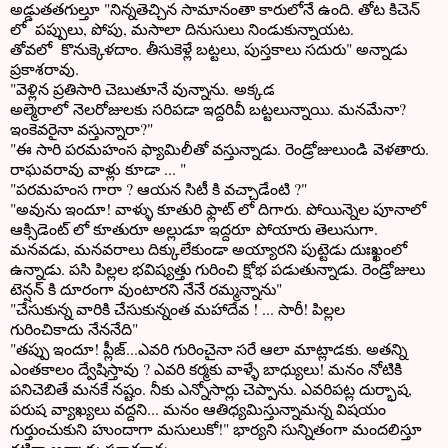
అడ్డుతతగుల్తూ "నిన్నతెచ్చిన సామానంతా కారులోనే ఉంది. తోట కిచెన్
లో పప్పులు, పోపు, మసాలా దినుసులు నిండుకున్నాయట.
తోవలో కొనుక్కెళదాం. తీసుకెళ్లే బట్టలు, పుస్తకాలు సదురు" అన్నాడు
ప్రకాశరావు.
"వెళ్లిన ప్రతిసారి చెబుతూనే వున్నాను. అక్కడ
అల్మెరాలో నెలరోజులకు సరిపడా ఇద్దరివీ బట్టలున్నాయి. మనమేనా?
ఇంకెవరైనా వస్తున్నారా?"
"ఈ సారి పరమహంస ఫ్యామిలీతో వస్తున్నాడు. రెండ్రోజులుండి వెళతారు.
రాఘవరావు వాళ్లు కూడా ... "
"పరమహంస గారా ? ఆయన సిటీ కి వచ్చాడేంటి ?"
"అవును ఇందూ! వాళ్ళు కూతురి ఫ్లాట్ లో దిగారు. పోయిన్నెల పూనాలో
ఆక్సిడెంట్ లో కూతురూ అల్లుడూ ఇద్దరూ పోయారు తెలుసుగా.
మనవడు, మనవరాలు దిక్కులేకుండా అయ్యారని పుట్టెడు దుఃఖ్ఖంలో
ఉన్నాడు. పసి పిల్లల భవిష్యత్తు గురించి క్షోభ పడుతున్నాడు. రెండ్రోజులు
టెన్షన్ కి దూరంగా వుంటారని నేనే రమ్మన్నాను"
"చేసుకున్న వారికి చేసుకున్నంత మహాదేవ ! ... సారీ! పిల్లల
గురించికాదు నేననేది"
"తప్పు ఇందూ! ప్లీజ్...ఎవరి గురించైనా సరే ఆలా మాట్లాడకు. అతన్ని
ఎంతకాలం ద్వేషిస్తావు ? ఎవరి కర్మకు వాళ్ళే బాధ్యులు! మనం నోటికి
పనిచెబితే మనకే నష్టం. నీకు ఎన్నోసార్లు చెప్పాను. ఎవరిపట్ల దుర్భాష,
పరుష వ్యాఖ్యలు వద్దని... మనం ఆతిధ్యమిస్తున్నామన్న విషయం
గుర్తుంచుకుని హుందాగా మసులుకో!" భార్యని సున్నితంగా మందలిస్తూ