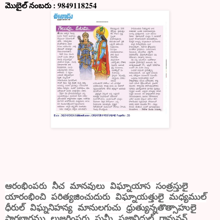
మొబైల్ నంబరు : 9849118254
ఆరంభింపరు నీచ మానవులు విఘ్నాయాస సంత్రస్తులై
యారంభించి పరిత్యజించుదురు విఘ్నాయత్తులై మధ్యముల్
ధీరుల్ విఘ్ననిహన్య మానులగుచు ధ్రుత్యున్నతొత్సాహులై
ప్రారబ్ధార్ధము లుజ్జగింపరు సుమీ ప్రజ్ఞాని
ధు
ల్ గావునన్