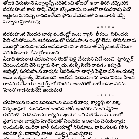
తోటకి చేరుతూనే ఏర్పాట్లన్నీ పరిశీలించి తోటలో అలా తిరిగి వచ్చేసరికి
పరమహంస కారు పార్క్ చేస్తూ కన్పించాడు. ఇంతలో రాఘవరావు ఏదో
అర్జెంటు పనివచ్చి రావడంలేదని ఫోను చేయడంతో వంటవారికి చెప్పి
వచ్చాడు ప్రకాశరావు.
* * * * *
పరమహంస మొదటి భార్య వంటింట్లో వంట గ్యాస్ లీకయి సిలిండరు
పేలి చనిపోయింది. ఆసమయంలో పరమహంస ఇంట్లో లేడు. పోలిసువారు
మొదట్లో పరమహంసను అనుమానించినా తరువాత ఏక్సిడెంటల్ కేసుగా
పరిగణించారు. కేసు క్లోజయింది.
ఏడాది తరువాత పరమహంస రెండో పెళ్లి చేసుకుని సిటీ నుంచి ట్రాన్స్ఫర్
చేయించుకుని వేరే జిల్లాకు వెళ్ళాడు. మళ్ళీ సిటీకి రావడం ఇప్పుడే!.
అప్పట్లో, పరమహంస భార్యను విపరీతంగా టార్చర్ పెట్టేవాడనే అందువల్లే
ఆమె ఆత్మహత్య చేసుకుందని, ఆయన 'పరమహంస' కాదు 'పరమ హింస'
గాడనుకునేవారు క్వార్ట ర్స్ లో కొందరు. అందరితో బాటే తనూ పరమ
'హింస' గాడనుకునేది ఇందుమతి.
* * * * *
చనిపోయిన ఇందిర పరమహంస మొదటి భార్య. క్వార్టర్స్ లో పక్క
పక్కఇండ్లలో ఉండడంతో ఇందుమతికి, ఇందిరకు మంచి స్నేహం
కుదిరింది. పరమహంస భార్యను 'ఇందూ' అని పిలిచేవాడు. దాంతో
ప్రకాశరావు భార్యను పూర్తిపేరుతో పిలవడం అలవాటు చేసుకున్నాడు.
ఇందుమతి, ఇందిరా ఖాళీ సమయాల్లో సినిమాలు, షాపింగులకు కలిసి
తిరిగేవాళ్లు. దాదాపు పాతిక, ముప్ఫై సంవత్సరాల