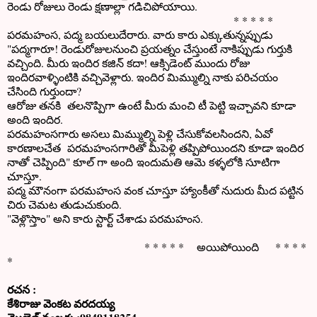
రెండు రోజులు రెండు క్షణాల్లా గడిచిపోయాయి.
* * * * *
పరమహంస, పద్మ బయలుదేరారు. వారు కారు ఎక్కుతున్నప్పుడు
"పద్మగారూ! రెండురోజులనుంచి ప్రయత్నం చేస్తుంటే నాకిప్పుడు గుర్తుకి
వచ్చింది. మీరు ఇందిర కజిన్ కదా! ఆక్సిడెంట్ ముందు రోజు
ఇందిరవాళ్ళింటికి వచ్చివెళ్లారు. ఇందిర మిమ్ముల్ని నాకు పరిచయం
చేసింది గుర్తుందా?
ఆరోజు తనకి తలనొప్పిగా ఉంటే మీరు మంచి టీ పెట్టి ఇచ్చావని కూడా
అంది ఇందిర.
పరమహంసగారు అసలు మిమ్ముల్ని పెళ్లి చేసుకోవలసిందని, ఏవో
కారణాలచేత పరమహంసగారితో మీపెళ్లి తప్పిపోయిందని కూడా ఇందిర
నాతో చెప్పింది" కూల్ గా అంది ఇందుమతి ఆమె కళ్ళలోకి సూటిగా
చూస్తూ.
పద్మ మౌనంగా పరమహంస వంక చూస్తూ హ్యాంకీతో నుదురు మీద పట్టిన
చిరు చెమట తుడుచుకుంది.
"వెళ్లొస్తాం" అని కారు స్టార్ట్ చేశాడు పరమహంస.
* * * * * అయిపోయింది * * * *
*
రచన :
కేశిరాజు వెంకట వరదయ్య