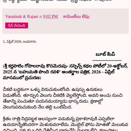
Varadaiah & Rajani
at
9:02 PM
కామెంట్‌లు లేవు:
షేర్ చేయండి
1, ఏప్రిల్ 2026, బుధవారం
బూట్ కేంప్
--------------------
(శ్రీ కర్లపాలెం గోపాలరావు కొసమెరుపు- సస్పెన్స్ కథల పోటీలో 20-అక్టోబర్,
2025 న 'బహుమతి పొంది
రవళి' అంతర్జాల పత్రిక, 2026 - ఏప్రిల్
మాసములో ప్రచురణ
)
చీకటి బద్దకంగా ఒళ్ళు విరుచుకుంటోంది. ఉషస్సు ఉరుకులు
పెడుతోంది. తూర్పున వెలుగు చీకటికి వెల్లలేస్తోంది. అవని అంచు నుంచి
తేజాన్ని పంచుతూ పయనమయ్యాడు భాస్కరుడు. క్షణాల్లో
వెలుగుపరుచుకుంది నేల తల్లి ఒంటిమీద.
క్రితం రాత్రి నిద్రపట్టక ఆలస్యంగా పడుకున్న ప్రకాశరావుకి ఎప్పటిలా
ఉదయాన్నేతొందరగా మెళుకువరాలేదు. మొబైల్ ఫోను మోతతో మెలుకువ
వచ్చింది. పక్కకు ఒదిగి చేతిమీద భారంవేసి మెల్లగా లేచి, క్షణంపాటు