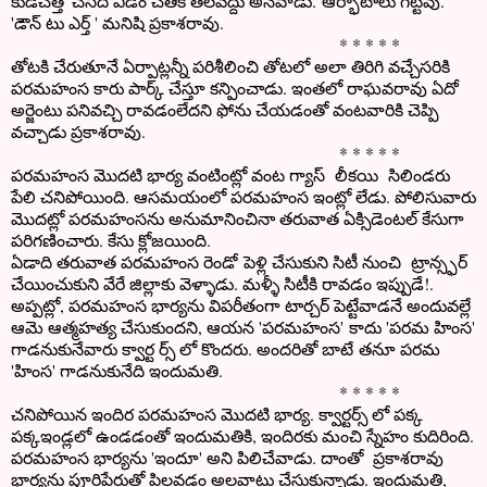
కుడిచేత్తో చేసేది ఎడం చేతికి తెలవద్దు అనేవాడు. ఆర్భాటాలు గిట్టవు.
'డౌన్ టు ఎర్త్ ' మనిషి ప్రకాశరావు.
* * * * *
తోటకి చేరుతూనే ఏర్పాట్లన్నీ పరిశీలించి తోటలో అలా తిరిగి వచ్చేసరికి
పరమహంస కారు పార్క్ చేస్తూ కన్పించాడు. ఇంతలో రాఘవరావు ఏదో
అర్జెంటు పనివచ్చి రావడంలేదని ఫోను చేయడంతో వంటవారికి చెప్పి
వచ్చాడు ప్రకాశరావు.
* * * * *
పరమహంస మొదటి భార్య వంటింట్లో వంట గ్యాస్ లీకయి సిలిండరు
పేలి చనిపోయింది. ఆసమయంలో పరమహంస ఇంట్లో లేడు. పోలిసువారు
మొదట్లో పరమహంసను అనుమానించినా తరువాత ఏక్సిడెంటల్ కేసుగా
పరిగణించారు. కేసు క్లోజయింది.
ఏడాది తరువాత పరమహంస రెండో పెళ్లి చేసుకుని సిటీ నుంచి ట్రాన్స్ఫర్
చేయించుకుని వేరే జిల్లాకు వెళ్ళాడు. మళ్ళీ సిటీకి రావడం ఇప్పుడే!.
అప్పట్లో, పరమహంస భార్యను విపరీతంగా టార్చర్ పెట్టేవాడనే అందువల్లే
ఆమె ఆత్మహత్య చేసుకుందని, ఆయన 'పరమహంస' కాదు 'పరమ హింస'
గాడనుకునేవారు క్వార్ట ర్స్ లో కొందరు. అందరితో బాటే తనూ పరమ
'హింస' గాడనుకునేది ఇందుమతి.
* * * * *
చనిపోయిన ఇందిర పరమహంస మొదటి భార్య. క్వార్టర్స్ లో పక్క
పక్కఇండ్లలో ఉండడంతో ఇందుమతికి, ఇందిరకు మంచి స్నేహం కుదిరింది.
పరమహంస భార్యను 'ఇందూ' అని పిలిచేవాడు. దాంతో ప్రకాశరావు
భార్యను పూర్తిపేరుతో పిలవడం అలవాటు చేసుకున్నాడు. ఇందుమతి,