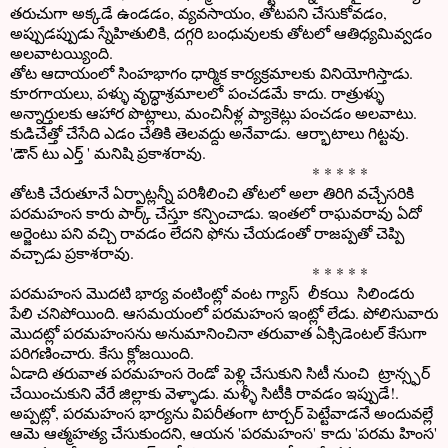
తరుచుగా అక్కడే ఉండడం, వ్యవసాయం, తోటపని చేసుకోవడం,
అప్పుడప్పుడు స్నేహితులికి, దగ్గరి బంధువులకు తోటలో ఆతిధ్యమివ్వడం
అలవాటయ్యింది.
తోట ఆదాయంలో సింహభాగం ధార్మిక కార్యక్రమాలకు వినియోగిస్తాడు.
కూరగాయలు, పళ్ళు వృద్ధాశ్రమాలలో పంచడమే కాదు. రాత్రుళ్ళు
అన్నార్తులకు ఆహార పొట్లాలు, మంచినీళ్ల ప్యాకెట్లు పంచడం అలవాటు.
కుడిచేత్తో చేసేది ఎడం చేతికి తెలవద్దు అనేవాడు. ఆర్భాటాలు గిట్టవు.
'డౌన్ టు ఎర్త్ ' మనిషి ప్రకాశరావు.
* * * * *
తోటకి చేరుతూనే ఏర్పాట్లన్నీ పరిశీలించి తోటలో అలా తిరిగి వచ్చేసరికి
పరమహంస కారు పార్క్ చేస్తూ కన్పించాడు. ఇంతలో రాఘవరావు ఏదో
అర్జెంటు పని వచ్చి రావడం లేదని ఫోను చేయడంతో రాజప్పతో చెప్పి
వచ్చాడు ప్రకాశరావు.
* * * * *
పరమహంస మొదటి భార్య వంటింట్లో వంట గ్యాస్ లీకయి సిలిండరు
పేలి చనిపోయింది. ఆసమయంలో పరమహంస ఇంట్లో లేడు. పోలిసువారు
మొదట్లో పరమహంసను అనుమానించినా తరువాత ఏక్సిడెంటల్ కేసుగా
పరిగణించారు. కేసు క్లోజయింది.
ఏడాది తరువాత పరమహంస రెండో పెళ్లి చేసుకుని సిటీ నుంచి ట్రాన్స్ఫర్
చేయించుకుని వేరే జిల్లాకు వెళ్ళాడు. మళ్ళీ సిటీకి రావడం ఇప్పుడే!.
అప్పట్లో, పరమహంస భార్యను విపరీతంగా టార్చర్ పెట్టేవాడనే అందువల్లే
ఆమె ఆత్మహత్య చేసుకుందని, ఆయన 'పరమహంస' కాదు 'పరమ హింస'