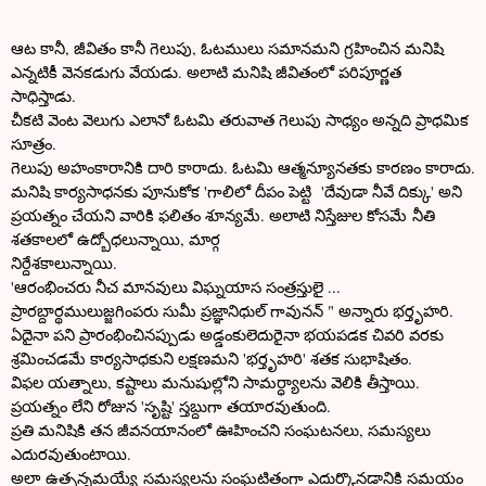
ఆట కానీ, జీవితం కానీ గెలుపు, ఓటములు సమానమని గ్రహించిన మనిషి
ఎన్నటికీ వెనకడుగు వేయడు. అలాటి మనిషి జీవితంలో పరిపూర్ణత
సాధిస్తాడు.
చీకటి వెంట వెలుగు ఎలానో ఓటమి తరువాత గెలుపు సాధ్యం అన్నది ప్రాధమిక
సూత్రం.
గెలుపు అహంకారానికి దారి కారాదు. ఓటమి ఆత్మన్యూనతకు కారణం కారాదు.
మనిషి కార్యసాధనకు పూనుకోక 'గాలిలో దీపం పెట్టి 'దేవుడా నీవే దిక్కు' అని
ప్రయత్నం చేయని వారికి ఫలితం శూన్యమే. అలాటి నిస్తేజుల కోసమే నీతి
శతకాలలో ఉద్బోధలున్నాయి, మార్గ
నిర్దేశకాలున్నాయి.
'
ఆరంభించరు నీచ మానవులు విఘ్నయాస సంత్రస్తులై ...
ప్రారబ్దార్థము
లుజ్జగింపరు సుమీ ప్రజ్ఞానిధుల్ గావునన్ " అన్నారు భర్తృహరి.
ఏదైనా పని ప్రారంభించినప్పుడు అడ్డంకులెదురైనా భయపడక చివరి వరకు
శ్రమించడమే కార్యసాధకుని లక్షణమని 'భర్తృహరి' శతక సుభాషితం.
విఫల యత్నాలు, కష్టాలు మనుషుల్లోని సామర్ధ్యాలను వెలికి తీస్తాయి.
ప్రయత్నం లేని రోజున 'సృష్టి' స్తబ్దుగా తయారవుతుంది.
ప్రతి మనిషికి తన జీవనయానంలో ఊహించని సంఘటనలు, సమస్యలు
ఎదురవుతుంటాయి.
అలా ఉత్పన్నమయ్యే సమస్యలను సంఘటితంగా ఎదుర్కొనడానికి సమయం