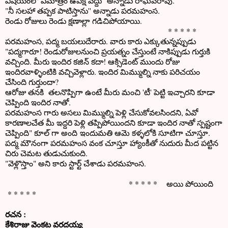
విషయంలో ఏమాత్రం ఉపేక్ష వద్దు" అన్నాడు రాఘవరావు.
"నీ సలహా తప్పక పాటిస్తాను'' అన్నాడు పరమహంస.
రెండు రోజులు రెండు క్షణాల్లా గడిచిపోయాయి.
* * * * *
పరమహంస, పద్మ బయలుదేరారు. వారు కారు ఎక్కుతున్నప్పుడు
"పద్మగారూ! రెండురోజులనుంచి ప్రయత్నం చేస్తుంటే నాకిప్పుడు గుర్తుకి
వచ్చింది. మీరు ఇందిర కజిన్ కదా! ఆక్సిడెంట్ ముందు రోజు
ఇందిరవాళ్ళింటికి వచ్చివెళ్లారు. ఇందిర మిమ్ముల్ని నాకు పరిచయం
చేసింది గుర్తుందా?
ఆరోజు తనకి తలనొప్పిగా ఉంటే మీరు మంచి 'టీ' పెట్టి ఇచ్చారని కూడా
చెప్పింది ఇందిర నాతో.
పరమహంస గారు అసలు మిమ్ముల్ని పెళ్లి చేసుకోవలసిందని, ఏవో
కారణాలచేత మీ ఇద్దరి పెళ్లి తప్పిపోయిందని కూడా ఇందిర నాతో స్పష్టంగా
చెప్పింది" కూల్ గా అంది ఇందుమతి ఆమె కళ్ళలోకి సూటిగా చూస్తూ.
పద్మ మౌనంగా పరమహంస వంక చూస్తూ హ్యాంకీతో నుదురు మీద పట్టిన
చిరు చెమట తుడుచుకుంది.
"వెళ్లొస్తాం" అని కారు స్టార్ట్ చేశాడు పరమహంస.
* * * * * అయి పోయింది
* * * * *
రచన :
కేశిరాజు వెంకట వరదయ్య