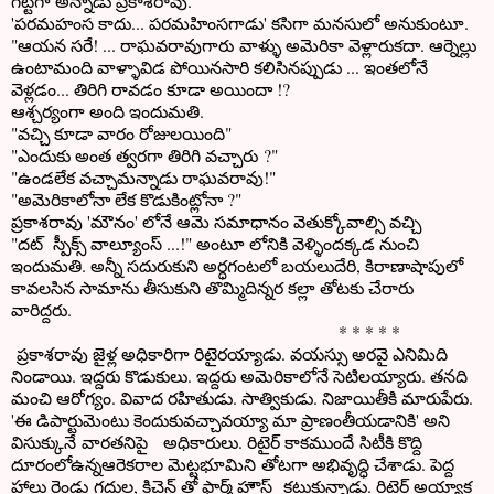
గట్టిగా అన్నాడు ప్రకాశరావు.
'పరమహంస కాదు... పరమహింసగాడు' కసిగా మనసులో అనుకుంటూ.
"ఆయన సరే! ... రాఘవరావుగారు వాళ్ళు అమెరికా వెళ్లారుకదా. ఆర్నెల్లు
ఉంటామంది వాళ్ళావిడ పోయినసారి కలిసినప్పుడు ... ఇంతలోనే
వెళ్లడం... తిరిగి రావడం కూడా అయిందా !?
ఆశ్చర్యంగా అంది ఇందుమతి.
"వచ్చి కూడా వారం రోజులయింది"
"ఎందుకు అంత త్వరగా తిరిగి వచ్చారు ?"
"ఉండలేక వచ్చామన్నాడు రాఘవరావు!"
"అమెరికాలోనా లేక కొడుకింట్లోనా ?"
ప్రకాశరావు 'మౌనం' లోనే ఆమె సమాధానం వెతుక్కోవాల్సి వచ్చి
"దట్ స్పీక్స్ వాల్యూంస్ ...!" అంటూ లోనికి వెళ్ళిందక్కడ నుంచి
ఇందుమతి. అన్నీ సదురుకుని అర్ధగంటలో బయలుదేరి, కిరాణాషాపులో
కావలసిన సామాను తీసుకుని తొమ్మిదిన్నర కల్లా తోటకు చేరారు
వారిద్దరు.
* * * * *
ప్రకాశరావు జైళ్ల అధికారిగా రిటైరయ్యాడు. వయస్సు అరవై ఎనిమిది
నిండాయి. ఇద్దరు కొడుకులు. ఇద్దరు అమెరికాలోనే సెటిలయ్యారు. తనది
మంచి ఆరోగ్యం. వివాద రహితుడు. సాత్వికుడు. నిజాయితీకి మారుపేరు.
'ఈ డిపార్టుమెంటు కెందుకువచ్చావయ్యా మా ప్రాణంతీయడానికి' అని
విసుక్కునే వారతనిపై అధికారులు. రిటైర్ కాకముందే సిటీకి కొద్ది
దూరంలోఉన్నఆరెకరాల మెట్టభూమిని తోటగా అభివృద్ధి చేశాడు. పెద్ద
హాలు రెండు గదుల, కిచెన్ తో ఫార్మ్ హౌస్ కట్టుకున్నాడు. రిటైర్ అయ్యాక