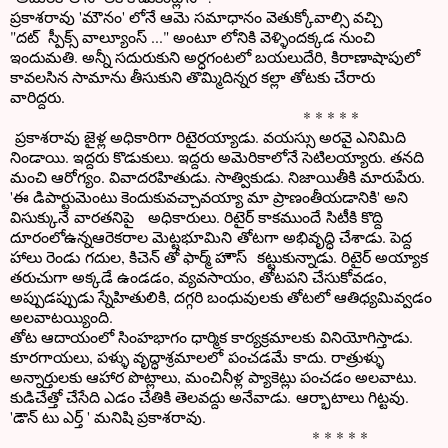
ప్రకాశరావు 'మౌనం' లోనే ఆమె సమాధానం వెతుక్కోవాల్సి వచ్చి
"దట్ స్పీక్స్ వాల్యూంస్ ..." అంటూ లోనికి వెళ్ళిందక్కడ నుంచి
ఇందుమతి. అన్నీ సదురుకుని అర్ధగంటలో బయలుదేరి, కిరాణాషాపులో
కావలసిన సామాను తీసుకుని తొమ్మిదిన్నర కల్లా తోటకు చేరారు
వారిద్దరు.
* * * * *
ప్రకాశరావు జైళ్ల అధికారిగా రిటైరయ్యాడు. వయస్సు అరవై ఎనిమిది
నిండాయి. ఇద్దరు కొడుకులు. ఇద్దరు అమెరికాలోనే సెటిలయ్యారు. తనది
మంచి ఆరోగ్యం. వివాదరహితుడు. సాత్వికుడు. నిజాయితీకి మారుపేరు.
'ఈ డిపార్టుమెంటు కెందుకువచ్చావయ్యా మా ప్రాణంతీయడానికి' అని
విసుక్కునే వారతనిపై అధికారులు. రిటైర్ కాకముందే సిటీకి కొద్ది
దూరంలోఉన్నఆరెకరాల మెట్టభూమిని తోటగా అభివృద్ధి చేశాడు. పెద్ద
హాలు రెండు గదుల, కిచెన్ తో ఫార్మ్ హౌస్ కట్టుకున్నాడు. రిటైర్ అయ్యాక
తరుచుగా అక్కడే ఉండడం, వ్యవసాయం, తోటపని చేసుకోవడం,
అప్పుడప్పుడు స్నేహితులికి, దగ్గరి బంధువులకు తోటలో ఆతిధ్యమివ్వడం
అలవాటయ్యింది.
తోట ఆదాయంలో సింహభాగం ధార్మిక కార్యక్రమాలకు వినియోగిస్తాడు.
కూరగాయలు, పళ్ళు వృద్ధాశ్రమాలలో పంచడమే కాదు. రాత్రుళ్ళు
అన్నార్తులకు ఆహార పొట్లాలు, మంచినీళ్ల ప్యాకెట్లు పంచడం అలవాటు.
కుడిచేత్తో చేసేది ఎడం చేతికి తెలవద్దు అనేవాడు. ఆర్భాటాలు గిట్టవు.
'డౌన్ టు ఎర్త్ ' మనిషి ప్రకాశరావు.
* * * * *