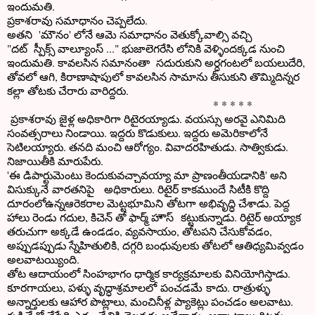
ఇందుమతి.
ప్రకాశరావు సమాధానం చెప్పలేదు.
అతని 'మౌనం' లోనే ఆమె సమాధానం వెతుక్కోవాల్సి వచ్చి
"దట్ స్పీక్స్ వాల్యూంస్ ..." భుజాలెగరేసి లోనికి వెళ్ళిందక్కడ నుంచి
ఇందుమతి. కావలసిన సమానంతా సదురుకుని అర్ధగంటలో బయలుదేరి,
తోవలో ఆగి, కిరాణాషాపులో కావలసిన సామాను తీసుకుని తొమ్మిదిన్నర
కల్లా తోటకు చేరారు వారిద్దరు.
* * * * *
ప్రకాశరావు జైళ్ల అధికారిగా రిటైరయ్యాడు. వయస్సు అరవై ఎనిమిది
సంవత్సరాలు నిండాయి. ఇద్దరు కొడుకులు. ఇద్దరు అమెరికాలోనే
సెటిలయ్యారు. తనది మంచి ఆరోగ్యం. వివాదరహితుడు. సాత్వికుడు.
నిజాయితీకి మారుపేరు.
'ఈ డిపార్టుమెంటు కెందుకువచ్చావయ్యా మా ప్రాణంతీయడానికి' అని
విసుక్కునే వారతనిపై అధికారులు. రిటైర్ కాకముందే సిటీకి కొద్ది
దూరంలోఉన్నఆరెకరాల మెట్టభూమిని తోటగా అభివృద్ధి చేశాడు. పెద్ద
హాలు రెండు గదుల, కిచెన్ తో ఫార్మ్ హౌస్ కట్టుకున్నాడు. రిటైర్ అయ్యాక
తరుచుగా అక్కడే ఉండడం, వ్యవసాయం, తోటపని చేసుకోవడం,
అప్పుడప్పుడు స్నేహితులికి, దగ్గరి బంధువులకు తోటలో ఆతిధ్యమివ్వడం
అలవాటయ్యింది.
తోట ఆదాయంలో సింహభాగం ధార్మిక కార్యక్రమాలకు వినియోగిస్తాడు.
కూరగాయలు, పళ్ళు వృద్ధాశ్రమాలలో పంచడమే కాదు. రాత్రుళ్ళు
అన్నార్తులకు ఆహార పొట్లాలు, మంచినీళ్ల ప్యాకెట్లు పంచడం అలవాటు.