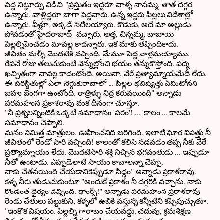
పెద్ద నిట్టూర్పు విడిచి "ప్రస్తుతం ఇద్దరూ వాళ్ళ నానమ్మ, తాత దగ్గర
ఉన్నారు. వాళ్లిద్దరూ బాగా పెద్దవారు. ఉన్న ఇద్దరు పిల్లలు విదేశాల్లో
ఉన్నారు. వీళ్లూ, అక్కడే సెటిలయ్యారు. కొడుకు, అదే మా అల్లుడు
పోవడంతో హైదరాబాద్ వచ్చారు. అత్త, చిన్నమ్మ, బాబాయి
పిల్లల్నిపెంచడం మావల్ల కాదన్నారు. ఇక మాకు తప్పిందికాదు.
జీవితం మళ్ళీ మొదటికి వచ్చింది. మేమూ పెద్ద వాళ్లమయ్యాము.
రేపనే రోజు తలుచుకుంటే వెన్నుల్లోంచి భయం తన్నుకొస్తోంది. పద్మ
ఖచ్చితంగా నావల్ల కాదంటోంది. అయినా, వేరే ప్రత్యామ్నాయమేదీ లేదు.
ఈ పరిస్థితుల్లో ఎలా నెగ్గుకురావాలో ... పిల్లల భవిష్యత్తు ఏమిటోనని
బహు బెంగగా ఉంటోంది. రాత్రిళ్ళు నిద్ర కరువయింది" అన్నాడు
పరమహంస ప్రకాశరావు వంక దీనంగా చూస్తూ.
"నీ ప్రశ్నలన్నింటికీ ఒక్కటే సమాధానం 'పరం'! ... 'కాలం'... కాలమే
సమాధానం చెప్పాలి.
మనం నిమిత్త మాత్రులం. ఊహించనిది జరిగింది. ఇలాటి ఘోర విపత్తు నీ
జీవితంలో రెండో సారి వచ్చింది! కాలంతో కలిసి నడవడం తప్ప నీకు వేరే
ప్రత్యామ్నాయం లేదు. మొదటిసారి శక్తి నిచ్చిన భగవంతుడు ... ఇప్పుడూ
నీతో ఉంటాడు. ఎప్పుడెలాటి సాయం కావాలన్నా చెప్పు.
నాకు చేతనయింది చేయడానికెప్పుడూ సిద్ధం" అన్నాడు ప్రకాశరావు.
కళ్ళ నీరు తుడుచుకుంటూ "అందుకే ప్రకాశం నీ దగ్గరికి వచ్చాను. నాకు
కొండంత ధైర్యం వచ్చింది. థాంక్స్!" అన్నాడు పరమహంస ప్రకాశరావు
రెండు చేతులు పట్టుకుని, కళ్ళలో ఉబికి వస్తున్న కన్నీటిని కప్పిపుచ్చుతూ.
"ఇంకొక విషయం. పిల్లల్ని గారాబం చేయవద్దు. చదువు, క్రమశిక్షణ