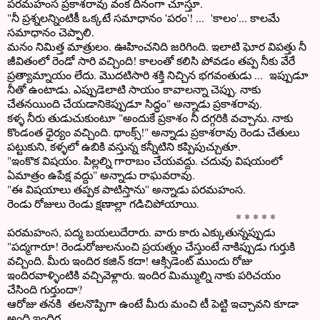
పరమహంస ప్రకాశరావు వంక దీనంగా చూస్తూ.
"నీ ప్రశ్నలన్నింటికీ ఒక్కటే సమాధానం 'పరం'! ... 'కాలం'... కాలమే
సమాధానం చెప్పాలి.
మనం నిమిత్త మాత్రులం. ఊహించనిది జరిగింది. ఇలాటి ఘోర విపత్తు నీ
జీవితంలో రెండో సారి వచ్చింది! కాలంతో కలిసి పోవడం తప్ప నీకు వేరే
ప్రత్యామ్నాయం లేదు. మొదటిసారి శక్తి నిచ్చిన భగవంతుడు ... ఇప్పుడూ
నీతో ఉంటాడు. ఎప్పుడెలాటి సాయం కావాలన్నా చెప్పు. నాకు
చేతనయింది చేయడానికెప్పుడూ సిద్ధం" అన్నాడు ప్రకాశరావు.
కళ్ళ నీరు తుడుచుకుంటూ "అందుకే ప్రకాశం నీ దగ్గరికి వచ్చాను. నాకు
కొండంత ధైర్యం వచ్చింది. థాంక్స్!" అన్నాడు ప్రకాశరావు రెండు చేతులు
పట్టుకుని, కళ్ళలో ఉబికి వస్తున్న కన్నీటిని కప్పిపుచ్చుతూ.
"ఇంకొక విషయం. పిల్లల్ని గారాబం చేయవద్దు. చదువు విషయంలో
ఏమాత్రం ఉపేక్ష వద్దు" అన్నాడు రాఘవరావు.
"ఈ విషయాలు తప్పక పాటిస్తాను'' అన్నాడు పరమహంస.
రెండు రోజులు రెండు క్షణాల్లా గడిచిపోయాయి.
* * * * *
పరమహంస, పద్మ బయలుదేరారు. వారు కారు ఎక్కుతున్నప్పుడు
"పద్మగారూ! రెండురోజులనుంచి ప్రయత్నం చేస్తుంటే నాకిప్పుడు గుర్తుకి
వచ్చింది. మీరు ఇందిర కజిన్ కదా! ఆక్సిడెంట్ ముందు రోజు
ఇందిరవాళ్ళింటికి వచ్చివెళ్లారు. ఇందిర మిమ్ముల్ని నాకు పరిచయం
చేసింది గుర్తుందా?
ఆరోజు తనకి తలనొప్పిగా ఉంటే మీరు మంచి టీ పెట్టి ఇచ్చావని కూడా
అంది ఇందిర.