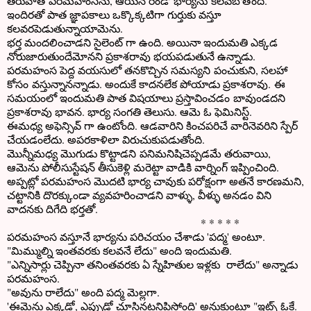
తరువాత పరమహంసను, ఆయన రెండో భార్యను కలవబోతోంది.
ఇందిరతో పాత జ్ఞాపకాలు ఒక్కొక్కటిగా గుర్తుకు వస్తూ
కలవరపెడుతున్నాయామెను.
భర్త మందలించాడని సైలెంట్ గా ఉంది. అయినా ఇందుమతి ఎక్కడ
నోరుజారుతుందేమోనని ప్రకాశరావు భయపడుతునే ఉన్నాడు.
పరమహంస పెద్ద వయసులో తనకొచ్చిన సమస్యని పంచుకుని, సలహా
కోసం వస్తున్నానన్నాడు. అందుకే కాదనలేక పోయాడు ప్రకాశరావు. ఈ
సమయంలో ఇందుమతి పాత విషయాలు ప్రస్తావించడం బావుండదని
ప్రకాశరావు భావన. భార్య సంగతి తెలుసు. ఆమె ఓ ఫెమినిస్ట్.
ఈమధ్య అఫెన్సివ్ గా ఉంటోంది. ఆడవారిని కించపరిచే వారినెవరిని స్పేర్
చేయడంలేదు. అపరకాళిలా విరుచుకుపడుతోంది.
మొన్నీమధ్య మొగుడు కొట్టాడని పనిమనిషిచెప్పడమే తరువాయి,
ఆమెను పోలీసుస్టేషన్ తీసుకెళ్లి మరెట్టా వాడికి వార్నింగ్ ఇప్పించింది.
అప్పట్లో పరమహంస మొదటి భార్య చావుకు పరోక్షంగా అతనే కారణమని,
చట్టానికి దొరక్కుండా వ్యవహరించాడని వాళ్ళు, వీళ్ళు అనడం విని
వాదనకు దిగేది భర్తతో.
* * * * *
పరమహంస వస్తూనే భార్యను పరిచయం చేశాడు 'పద్మ' అంటూ.
"మిమ్ముల్ని ఇంతవరకు కలవనే లేదు" అంది ఇందుమతి.
"ఎన్నిసార్లు చెప్పినా తనింతవరకు ఏ స్నేహితుల ఇళ్లకు రాలేదు" అన్నాడు
పరమహంస.
"అవును రాలేదు" అంది పద్మ మెల్లగా.
'ఈమెను ఎక్కడో, ఎప్పుడో చూసినట్లనిపిస్తోంది' అనుకుంటూ "ఇట్స్ ఓకే.