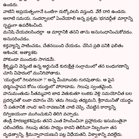
ఉండదు.
వాటిని అప్రయత్నంగానే ఒంటిగా దుర్కోవలసి వస్తుంది. వేరే దారి ఉండదు.
అలాటి సమయ, సందర్భాలలో ఏంచేయాలి అన్న ప్రశ్నకు 'భగవద్గీత' మార్గాన్ని
స్ఫష్టంగా ఉపదేశించింది.
మనిషి చేయవలసిందల్లా
ఆ మార్గానికి
తనని తాను అనుసంధానించుకోవడం.
అనుసరించడం.
కర్తవ్యాన్ని పాటించడం, చేతనయింది చేయడం. చేసిన ప్రతి పనికి ఫలితం
ఆశించక, అత్యాశకు
పోకుండా ముందుకు సాగడమే.
శ్రీకృష్ణుని వెన్నంటి ఉన్న అర్జునుడే కురుక్షేత్ర సంగ్రామంలో తన బంధుగణాన్ని
చూసి విషాదంలో మునిగిపోతాడు.
'యుద్ధంలో గెలవగలనా ?' అన్న మీమాంసకు గురవుతాడు. ఆ పైన
ధర్మసంస్థాపన కోసం యుద్హంలో పోరాడాడు. గెలుపు స్వంతమైంది.
హనుమంతుడు సీతమ్మవారి జాడ వెతుకుతూ లంకకు వెళ్లి సమయోచిత బల
ప్రదర్శనతో లంకా దహనం చేసి 'తమ గెలుపు తధ్యమని, శ్రీరామునితో యుద్ధం
'నీ పతనానికి నాంది' అని రావణునికి చాటి చెప్పి, చేపట్టిన కార్యాన్ని
దిగ్విజయంగా ముగించుకుని తిరిగి వచ్చాడు.
తండ్రి హిరణ్యకశిపుడు తనని ఎంత హింసించినా ప్రహ్లాదుడు ఇసుమంతైనా
చలించలేదు. గెలుపు తనకు సాధ్యం కాదని తెలిసినా నిబ్బరంగా తన
దృఢత్వాన్ని, శ్రీమన్నారాయణుని పట్ల విధేయతని, విశ్వాశాన్ని వదల్లేదు.