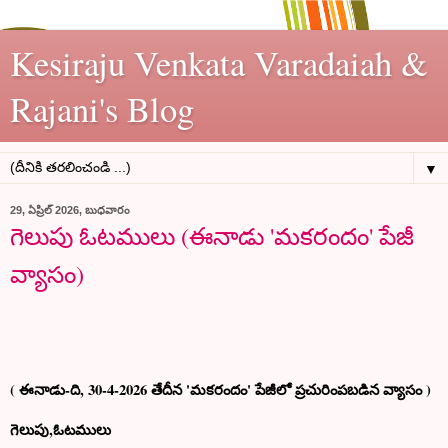
Kesiraju Venkata Varadaiah &
Rajani's Blog
▼
29, ఏప్రిల్ 2026, బుధవారం
గెలుపు ఓటములు (ఈనాడు 'మకరందం' పేజీ
వ్యాసం)
( ఈనాడు-ది, 30-4-2026 తేదీన 'మకరందం' పేజీలో ప్రచురింపబడిన వ్యాసం )
గెలుపు,ఓటములు