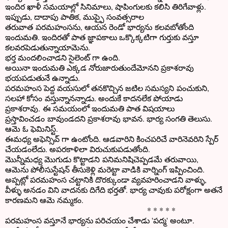
ఇందిర ఖాళీ సమయాల్లో సినిమాలు, షాపింగులకు కలిసి తిరిగేవాళ్లు.
ఇప్పుడు, దాదాపు పాతిక, ముప్ఫై సంవత్సరాల
తరువాత పరమహంసను, ఆయన రెండో భార్యను కలవబోతోంది
ఇందుమతి. ఇందిరతో పాత జ్ఞాపకాలు ఒక్కొక్కటిగా గుర్తుకు వస్తూ
కలవరపెడుతున్నాయామెను.
భర్త మందలించాడని సైలెంట్ గా ఉంది.
అయినా ఇందుమతి ఎక్కడ నోరుజారుతుందేమోనని ప్రకాశరావు
భయపడుతునే ఉన్నాడు.
పరమహంస పెద్ద వయసులో తనకొచ్చిన జటిల సమస్యని పంచుకుని,
సలహా కోసం వస్తున్నానన్నాడు. అందుకే కాదనలేక పోయాడు
ప్రకాశరావు. ఈ సమయంలో ఇందుమతి పాత విషయాలు
ప్రస్తావించడం బావుండదని ప్రకాశరావు భావన. భార్య సంగతి తెలుసు.
ఆమె ఓ ఫెమినిస్ట్.
ఈమధ్య అఫెన్సివ్ గా ఉంటోంది. ఆడవారిని కించపరిచే వారినెవరిని స్పేర్
చేయడంలేదు. అపరకాళిలా విరుచుకుపడుతోంది.
మొన్నీమధ్య మొగుడు కొట్టాడని పనిమనిషిచెప్పడమే తరువాయి,
ఆమెను పోలీసుస్టేషన్ తీసుకెళ్లి మరెట్టా వాడికి వార్నింగ్ ఇప్పించింది.
అప్పట్లో పరమహంస చట్టానికి దొరక్కుండా వ్యవహరించాడని వాళ్ళు,
వీళ్ళు అనడం విని వాదనకు దిగేది భర్తతో. భార్య చావుకు పరోక్షంగా అతనే
కారణమని ఆమె నమ్మకం.
* * * * *
పరమహంస వస్తూనే భార్యను పరిచయం చేశాడు 'పద్మ' అంటూ.