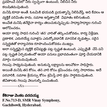
ప్రవహించే నదిలో నీరు స్వచ్ఛంగా ఉంటుంది, నిలిచిన నీరు
కలుషితమవుతుంది.
మనిషి కూడా అంతే. ఓటమికి భయపడి ప్రయత్నాన్ని నిలిపివేస్తే, అది కేవలం ఆ
వ్యక్తికే పరిమితం కాదు, సమాజ అస్తిత్వానికే విఘాతం కలిగుతుంది.
అంచేత మనిషి తనేదైనా కార్యం తలుచుకున్నప్పుడు సాధ్యాసాధ్యాల గురించి
ఆలోచించడం,
ఆయా కార్య సాధన గురించి 'తన' వారితో తర్కించుకోవడం, కార్య విశ్లేషణ,
ప్రణాళిక, ఎదురయ్యే సవాళ్లను ఎదుర్కోవడానికి మానసిక దృఢత్వం, సరైన
సన్నద్ధతతో కార్యాచరణ రూపొందించుకోవడం ముఖ్యం.
అలా సన్నద్హమైన వ్యక్తికి భవిష్యత్తు పట్ల స్పష్టత ఉంటుంది. ఎప్పుడైతే చేసే పని
పట్ల స్పష్టత ఏర్పడుతుందో ఆయా పనులు ప్రభావవంతంగా పూర్తి చేయడానికి
మార్గం సుగమమవుతుంది.
గెలుపు సాధ్యమవుతుంది. అనుకున్న ల
క్ష్యాలను అలవోకగా సాధిస్తారు.
అయితే మనిషి తన కోసం, తన వారి కోసం శ్రమించడం సర్వ సాధారణం. అదే
పరవారికి, సమాజ శ్రేయస్సు కోసం శ్రమిస్తే వారి శ్రమ సార్ధకమవుతుంది.
జీవితాలకు గెలుపు వెలుగుల్ని పంచుతుంది.
-------------xXx------------
కేశిరాజు వెంకట వరదయ్య
F.No.713-D, SMR Vinay Symphony,
Gachibowli, Hyderabad.