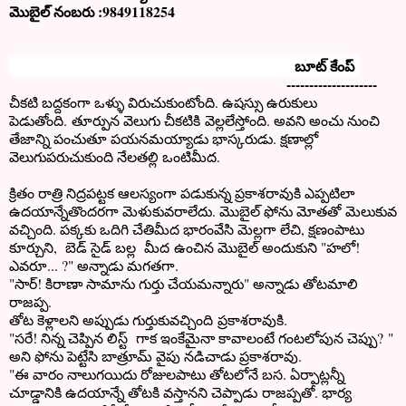
మొబైల్ నంబరు :9849118254
బూట్ కేంప్
--------------------
చీకటి బద్దకంగా ఒళ్ళు విరుచుకుంటోంది. ఉషస్సు ఉరుకులు
పెడుతోంది. తూర్పున వెలుగు చీకటికి వెల్లలేస్తోంది. అవని అంచు నుంచి
తేజాన్ని పంచుతూ పయనమయ్యాడు భాస్కరుడు. క్షణాల్లో
వెలుగుపరుచుకుంది నేలతల్లి ఒంటిమీద.
క్రితం రాత్రి నిద్రపట్టక ఆలస్యంగా పడుకున్న ప్రకాశరావుకి ఎప్పటిలా
ఉదయాన్నేతొందరగా మెళుకువరాలేదు. మొబైల్ ఫోను మోతతో మెలుకువ
వచ్చింది. పక్కకు ఒదిగి చేతిమీద భారంవేసి మెల్లగా లేచి, క్షణంపాటు
కూర్చుని, బెడ్ సైడ్ బల్ల మీద ఉంచిన మొబైల్ అందుకుని "హలో!
ఎవరూ... ?" అన్నాడు మగతగా.
"సార్! కిరాణా సామాను గుర్తు చేయమన్నారు" అన్నాడు తోటమాలి
రాజప్ప.
తోట కెళ్లాలని అప్పుడు గుర్తుకువచ్చింది ప్రకాశరావుకి.
"సరే! నిన్న చెప్పిన లిస్ట్ గాక ఇంకేమైనా కావాలంటే గంటలోపున చెప్పు? "
అని ఫోను పెట్టేసి బాత్రూమ్ వైపు నడిచాడు ప్రకాశరావు.
"ఈ వారం నాలుగయిదు రోజులపాటు తోటలోనే బస. ఏర్పాట్లన్నీ
చూడ్డానికి ఉదయాన్నే తోటకి వస్తానని చెప్పాడు రాజప్పతో. భార్య