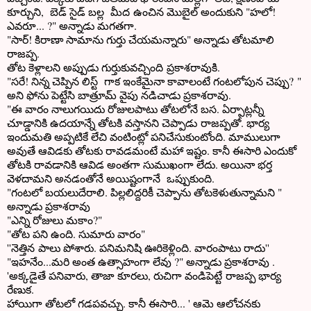
కూర్చుని, బెడ్ సైడ్ బల్ల మీద ఉంచిన మొబైల్ అందుకుని "హలో!
ఎవరూ... ?" అన్నాడు మగతగా.
"సార్! కిరాణా సామాను గుర్తు చేయమన్నారు" అన్నాడు తోటమాలి
రాజప్ప.
తోట కెళ్లాలని అప్పుడు గుర్తుకువచ్చింది ప్రకాశరావుకి.
"సరే! నిన్న చెప్పిన లిస్ట్ గాక ఇంకేమైనా కావాలంటే గంటలోపున చెప్పు? "
అని ఫోను పెట్టేసి బాత్రూమ్ వైపు నడిచాడు ప్రకాశరావు.
"ఈ వారం నాలుగయిదు రోజులపాటు తోటలోనే బస. ఏర్పాట్లన్నీ
చూడ్డానికి ఉదయాన్నే తోటకి వస్తానని చెప్పాడు రాజప్పతో. భార్య
ఇందుమతి అప్పటికే లేచి వంటింట్లో పనిచేసుకుంటోంది. మాములుగా
అవుతే ఆవిడకు తోటకు రావడమంటే మహా ఇష్టం. కానీ ఈసారి ఎందుకో
తోటకి రావడానికి ఆవిడ అంతగా సుముఖంగా లేదు. అయినా భర్త
వెళదామని అనడంతోనే అయిష్టంగానే ఒప్పుకుంది.
"గంటలో బయలుదేరాలి. పిల్లలిద్దరికీ చెప్పాను తోటకెళుతున్నామని "
అన్నాడు ప్రకాశరావు
"ఎన్ని రోజులు మకాం?"
"తోట పని ఉంది. సుమారు వారం"
''నెత్తిన పాలు పోశారు. పనిమనిషి ఊరికెళ్లింది. వారంపాటు రాదు''
"ఇహనేం...మరి అంత ఉత్సాహంగా లేవు ?" అన్నాడు ప్రకాశరావు .
'అక్కడైతే పనివారు, తాజా కూరలు, రుచిగా వండిపెట్టే రాజప్ప భార్య
రేణుక.
హాయిగా తోటలో గడపవచ్చు. కానీ ఈసారి... ' ఆమె ఆలోచనకు