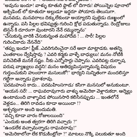
"అవును ఇందూ! వాళ్ళు కూతురి ఫ్లాట్ లో దిగారు! పోయిన్నెల పూనాలో
ఆక్సిడెంట్ లో కూతురూ అల్లుడూ ఇద్దరూ పోయారు తెలుసుగా.
మనవడు, మనవరాలు దిక్కులేకుండా అయ్యారని పుట్టెడు దుఃఖ్ఖంలో
ఉన్నాడు. పసి పిల్లల భవిష్యత్తు గురించి క్షోభ పడుతున్నాడు. రెండ్రోజులు
టెన్షన్ కి దూరంగా వుంటారని నేనే రమ్మన్నాను"
"చేసుకున్న వారికి చేసుకున్నంత మహాదేవ ! ... సారీ! పిల్లల
గురించికాదు నేననేది"
"తప్పు ఇందూ! ప్లీజ్..ఎవరిగురించైనా సరే ఆలా మాట్లాడకు. అతన్ని
ఎంతకాలం ద్వేషిస్తావు ? ఎవరి కర్మకు వాళ్ళే బాధ్యులు! మనం నోటికి
పనిచెబితే మనకే నష్టం. నీకు ఎన్నోసార్లు చెప్పాను. ఎవరిపట్ల దుర్భాష,
పరుష వ్యాఖ్యలు వద్దని! మనం ఆతిధ్యమిస్తున్నామన్న విషయం
గుర్తుంచుకుని హుందాగా మసులుకో!" భార్యని సున్నితంగా మందలిస్తూ
గట్టిగా అన్నాడు ప్రకాశరావు.
'పరమహంస కాదు... పరమహింసగాడు' కసిగా మనసులో అనుకుంటూ.
"ఆయన సరే! ... రాఘవరావుగారు వాళ్ళు అమెరికా వెళ్లారుకదా. ఆర్నెల్లు
ఉంటామంది వాళ్ళావిడ పోయినసారి కలిసినప్పుడు ... ఇంతలోనే
వెళ్లడం... తిరిగి రావడం కూడా అయిందా !?
ఆశ్చర్యంగా అంది ఇందుమతి.
"వచ్చి కూడా వారం రోజులయింది"
"ఎందుకు అంత త్వరగా తిరిగి వచ్చారు ?"
"ఉండలేక వచ్చామన్నాడు రాఘవరావు!"
"అమెరికాలోనా లేక కొడుకింట్లోనా ?" మాటలు నొక్కి పలుకుతూ అంది