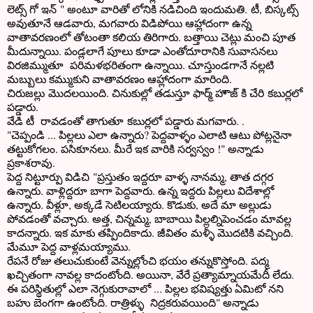
లెట్స్ గో ఇన్ " అంటూ వారితో లోనికి నడిచింది ఇందుమతి. టీ, బిస్కట్స్
అవుతూనే ఆడవారు, మగవారు విడిపోయి ఆహ్లాదంగా ఉన్న
వాతావరణంలో తోటంతా కలియ తిరిగారు. బత్తాయి చెట్లు మంచి పూత
మీదున్నాయి. పండ్లలాగే పూలు కూడా ఎంతోదూరానికి సువాసనలు
విరజిమ్ముతూ పరిమళభరితంగా ఉన్నాయి. చూస్తుండగానే నల్లటి
మబ్బులు కమ్ముకుని వాతావరణం ఆహ్లాదంగా మారింది.
చిరుజల్లు మొదలయింది. చినుకుల్లో తడుస్తూ ఫార్మ్ హౌజ్ కి చేరి కబుర్లలో
పడ్డారు.
వేడి టీ రావడంతో తాగుతూ కబుర్లలో పడ్డారు మగవారు. .
"చెప్పండి ... పిల్లలు ఎలా ఉన్నారు? పెద్దవాళ్ళం ఎలాటి ఆటు పోట్లనైనా
తట్టుకోగలం. పసికూనలు. మీరే ఇక వారికి సర్వస్వం !" అన్నాడు
ప్రకాశరావు.
పెద్ద నిట్టూర్పు విడిచి "ప్రస్తుతం ఇద్దరూ వాళ్ళ నానమ్మ, తాత దగ్గర
ఉన్నారు. వాళ్లిద్దరూ బాగా పెద్దవారు. ఉన్న ఇద్దరు పిల్లలు విదేశాల్లో
ఉన్నారు. వీళ్లూ, అక్కడే సెటిలయ్యారు. కొడుకు, అదే మా అల్లుడు
పోవడంతో వచ్చారు. అత్త, చిన్నమ్మ, బాబాయి పిల్లల్నిపెంచడం మావల్ల
కాదన్నారు. ఇక మాకు తప్పిందికాదు. జీవితం మళ్ళీ మొదటికి వచ్చింది.
మేమూ పెద్ద వాళ్లమయ్యాము.
రేపనే రోజు తలుచుకుంటే వెన్నుల్లోంచి భయం తన్నుకొస్తోంది. పద్మ
ఖచ్చితంగా నావల్ల కాదంటోంది. అయినా, వేరే ప్రత్యామ్నాయమేదీ లేదు.
ఈ పరిస్థితుల్లో ఎలా నెగ్గుకురావాలో ... పిల్లల భవిష్యత్తు ఏమిటో నని
బహు బెంగగా ఉంటోంది. రాత్రిళ్ళు నిద్రకరువయింది" అన్నాడు