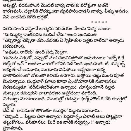
అప్పట్లో, పరమహంస మొదటి భార్య చావుకు పరోక్షంగా అతనే
కారణమని, చట్టానికి దొరక్కుండా వ్యవహరించాడని వాళ్ళు, వీళ్ళు అనడం
విని వాదనకు దిగేది భర్తతో.
* * * * *
పరమహంస వస్తూనే భార్యను పరిచయం చేశాడు 'పద్మ' అంటూ.
"మిమ్ముల్ని ఇంతవరకు కలవనే లేదు" అంది ఇందుమతి.
"ఎన్నిసార్లు చెప్పినా తనింతవరకు ఏ స్నేహితుల ఇళ్లకు రాలేదు" అన్నాడు
పరమహంస.
"అవును. రాలేదు" అంది పద్మ మెల్లగా.
'ఈమెను ఎక్కడో, ఎప్పుడో చూసినట్లనిపిస్తోంది' అనుకుంటూ "ఇట్స్ ఓకే.
లెట్స్ గో ఇన్ " అంటూ వారితో లోనికి నడిచింది ఇందుమతి. టీ, బిస్కట్స్
అవుతూనే ఆడవారు, మగవారు విడిపోయి ఆహ్లాదంగా ఉన్న
వాతావరణంలో తోటంతా కలియ తిరిగారు. బత్తాయి చెట్లు మంచి పూత
మీదున్నాయి. పండ్లలాగే పూలు కూడా ఎంతోదూరానికి సువాసనలు
విరజిమ్ముతూ పరిమళభరితంగా ఉన్నాయి. చూస్తుండగానే నల్లటి
మబ్బులు కమ్ముకుని వాతావరణం ఆహ్లాదంగా మారింది.
చిరుజల్లు మొదలయింది. చినుకుల్లో తడుస్తూ ఫార్మ్ హౌజ్ కి చేరి కబుర్లలో
పడ్డారు.
వేడి టీ రావడంతో తాగుతూ కబుర్లలో పడ్డారు మగవారు. .
"చెప్పండి ... పిల్లలు ఎలా ఉన్నారు? పెద్దవాళ్ళం ఎలాటి ఆటు పోట్లనైనా
తట్టుకోగలం. పసికూనలు. మీరే ఇక వారికి సర్వస్వం !" అన్నాడు
ప్రకాశరావు.