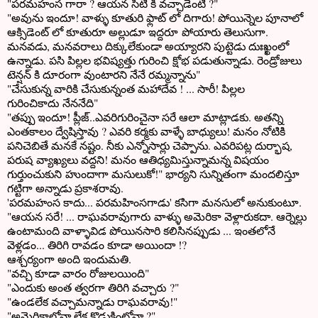
"పరమహంస గారా ? ఆయన సిటీ కి వచ్చాడేంటి ?"
"అవును ఇందూ! వాళ్ళు కూతురి ఫ్లాట్ లో దిగారు! పోయిన్నెల పూనాలో
ఆక్సిడెంట్ లో కూతురూ అల్లుడూ ఇద్దరూ పోయారు తెలుసుగా.
మనవడు, మనవరాలు దిక్కులేకుండా అయ్యారని పుట్టెడు దుఃఖ్ఖంలో
ఉన్నాడు. పసి పిల్లల భవిష్యత్తు గురించి క్షోభ పడుతున్నాడు. రెండ్రోజులు
టెన్షన్ కి దూరంగా వుంటారని నేనే రమ్మన్నాను"
"చేసుకున్న వారికి చేసుకున్నంత మహాదేవ ! ... సారీ! పిల్లల
గురించికాదు నేననేది"
"తప్పు ఇందూ! ప్లీజ్..ఎవరిగురించైనా సరే ఆలా మాట్లాడకు. అతన్ని
ఎంతకాలం ద్వేషిస్తావు ? ఎవరి కర్మకు వాళ్ళే బాధ్యులు! మనం నోటికి
పనిచెబితే మనకే నష్టం. నీకు ఎన్నోసార్లు చెప్పాను. ఎవరిపట్ల దుర్భాష,
పరుష వ్యాఖ్యలు వద్దని! మనం ఆతిధ్యమిస్తున్నామన్న విషయం
గుర్తుంచుకుని హుందాగా మసులుకో!" భార్యని సున్నితంగా మందలిస్తూ
గట్టిగా అన్నాడు ప్రకాశరావు.
'పరమహంస కాదు... పరమహింసగాడు' కసిగా మనసులో అనుకుంటూ.
"ఆయన సరే! ... రాఘవరావుగారు వాళ్ళు అమెరికా వెళ్లారుకదా. ఆర్నెల్లు
ఉంటామంది వాళ్ళావిడ పోయినసారి కలిసినప్పుడు ... ఇంతలోనే
వెళ్లడం... తిరిగి రావడం కూడా అయిందా !?
ఆశ్చర్యంగా అంది ఇందుమతి.
"వచ్చి కూడా వారం రోజులయింది"
"ఎందుకు అంత త్వరగా తిరిగి వచ్చారు ?"
"ఉండలేక వచ్చామన్నాడు రాఘవరావు!"
"అమెరికాలోనా లేక కొడుకింట్లోనా ?"