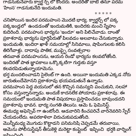
గాడనుకునేవారు క్వార్ట ర్స్ లో కొందరు. అందరితో బాటే తనూ పరమ
'హింస' గాడనుకునేది ఇందుమతి.
* * * * *
చనిపోయిన ఇందిర పరమహంస మొదటి భార్య. క్వార్టర్స్ లో పక్క
పక్కఇండ్లలో ఉండడంతో ఇందుమతికి, ఇందిరకు మంచి స్నేహం
కుదిరింది. పరమహంస భార్యను 'ఇందూ' అని పిలిచేవాడు. దాంతో
ప్రకాశరావు భార్యను పూర్తిపేరుతో పిలవడం అలవాటు చేసుకున్నాడు.
ఇందుమతి, ఇందిరా ఖాళీ సమయాల్లో సినిమాలు, షాపింగులకు కలిసి
తిరిగేవాళ్లు. దాదాపు పాతిక, ముప్ఫై సంవత్సరాల
తరువాత పరమహంసను, ఆయన రెండో భార్యను కలవబోతోంది.
ఇందిరతో పాత జ్ఞాపకాలు ఒక్కొక్కటిగా గుర్తుకు వస్తూ
కలవరపెడుతున్నాయామెను.
భర్త మందలించాడని సైలెంట్ గా ఉంది. అయినా ఇందుమతి ఎక్కడ నోరు
జారుతుందేమోనని ప్రకాశరావు భయపడుతునే ఉన్నాడు.
పరమహంస పెద్ద వయసులో తన కొచ్చిన సమస్యని పంచుకుని, సలహా
కోసం వస్తున్నానన్నాడు. అందుకే కాదనలేక పోయాడు ప్రకాశరావు. ఈ
సమయంలో ఇందుమతి పాత విషయాలు ప్రస్తావించడం బావుండదని
ప్రకాశరావు భావన. భార్య సంగతి తెలుసు. ఆమె ఓ ఫెమినిస్ట్.
ఈమధ్య అఫెన్సివ్ గా ఉంటోంది. ఆడవారిని కించపరిచే వారినెవరిని స్పేర్
చేయడంలేదు. అపరకాళిలా విరుచుకుపడుతోంది.
మొన్నీమధ్య మొగుడు కొట్టాడని పనిమనిషి చెప్పడమే తరువాయి,
ఆమెను పోలీసుస్టేషన్ తీసుకెళ్లి మరెట్టా కంప్లైంట్ ఇప్పించి భర్తకి వార్నింగ్
ఇప్పించింది.