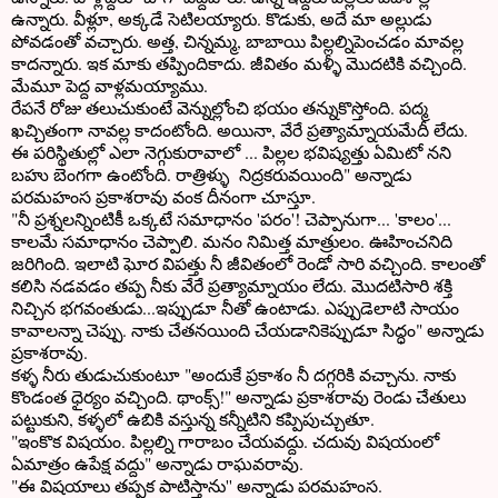
ఉన్నారు. వీళ్లూ, అక్కడే సెటిలయ్యారు. కొడుకు, అదే మా అల్లుడు
పోవడంతో వచ్చారు. అత్త, చిన్నమ్మ, బాబాయి పిల్లల్నిపెంచడం మావల్ల
కాదన్నారు. ఇక మాకు తప్పిందికాదు. జీవితం మళ్ళీ మొదటికి వచ్చింది.
మేమూ పెద్ద వాళ్లమయ్యాము.
రేపనే రోజు తలుచుకుంటే వెన్నుల్లోంచి భయం తన్నుకొస్తోంది. పద్మ
ఖచ్చితంగా నావల్ల కాదంటోంది. అయినా, వేరే ప్రత్యామ్నాయమేదీ లేదు.
ఈ పరిస్థితుల్లో ఎలా నెగ్గుకురావాలో ... పిల్లల భవిష్యత్తు ఏమిటో నని
బహు బెంగగా ఉంటోంది. రాత్రిళ్ళు నిద్రకరువయింది" అన్నాడు
పరమహంస ప్రకాశరావు వంక దీనంగా చూస్తూ.
"నీ ప్రశ్నలన్నింటికీ ఒక్కటే సమాధానం 'పరం'! చెప్పానుగా... 'కాలం'...
కాలమే సమాధానం చెప్పాలి. మనం నిమిత్త మాత్రులం. ఊహించనిది
జరిగింది. ఇలాటి ఘోర విపత్తు నీ జీవితంలో రెండో సారి వచ్చింది. కాలంతో
కలిసి నడవడం తప్ప నీకు వేరే ప్రత్యామ్నాయం లేదు. మొదటిసారి శక్తి
నిచ్చిన భగవంతుడు...ఇప్పుడూ నీతో ఉంటాడు. ఎప్పుడెలాటి సాయం
కావాలన్నా చెప్పు. నాకు చేతనయింది చేయడానికెప్పుడూ సిద్ధం" అన్నాడు
ప్రకాశరావు.
కళ్ళ నీరు తుడుచుకుంటూ "అందుకే ప్రకాశం నీ దగ్గరికి వచ్చాను. నాకు
కొండంత ధైర్యం వచ్చింది. థాంక్స్!" అన్నాడు ప్రకాశరావు రెండు చేతులు
పట్టుకుని, కళ్ళలో ఉబికి వస్తున్న కన్నీటిని కప్పిపుచ్చుతూ.
"ఇంకొక విషయం. పిల్లల్ని గారాబం చేయవద్దు. చదువు విషయంలో
ఏమాత్రం ఉపేక్ష వద్దు" అన్నాడు రాఘవరావు.
"ఈ విషయాలు తప్పక పాటిస్తాను'' అన్నాడు పరమహంస.