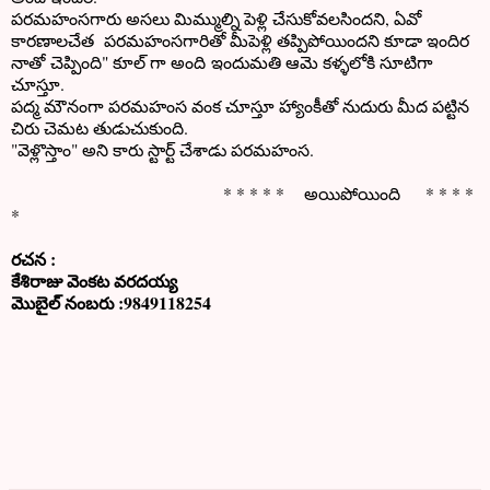
పరమహంసగారు అసలు మిమ్ముల్ని పెళ్లి చేసుకోవలసిందని, ఏవో
కారణాలచేత పరమహంసగారితో మీపెళ్లి తప్పిపోయిందని కూడా ఇందిర
నాతో చెప్పింది" కూల్ గా అంది ఇందుమతి ఆమె కళ్ళలోకి సూటిగా
చూస్తూ.
పద్మ మౌనంగా పరమహంస వంక చూస్తూ హ్యాంకీతో నుదురు మీద పట్టిన
చిరు చెమట తుడుచుకుంది.
"వెళ్లొస్తాం" అని కారు స్టార్ట్ చేశాడు పరమహంస.
* * * * * అయిపోయింది * * * *
*
రచన :
కేశిరాజు వెంకట వరదయ్య
మొబైల్ నంబరు :9849118254