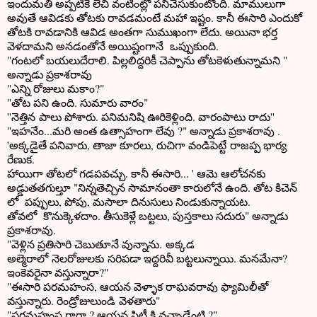
ఇందుమతి అప్పటికే లేచి వంటింట్లో పనిచేసుకుంటోంది. మాములుగా
అవుతే ఆవిడకు తోటకు రావడమంటే మహా ఇష్టం. కానీ ఈసారి ఎందుకో
తోటకి రావడానికి ఆవిడ అంతగా సుముఖంగా లేదు. అయినా భర్త
వెళదామని అనడంతోనే అయిష్టంగానే ఒప్పుకుంది.
"గంటలో బయలుదేరాలి. పిల్లలిద్దరికీ చెప్పాను తోటకెళుతున్నామని "
అన్నాడు ప్రకాశరావు
"ఎన్ని రోజులు మకాం?"
"తోట పని ఉంది. సుమారు వారం"
''నెత్తిన పాలు పోశారు. పనిమనిషి ఊరికెళ్లింది. వారంపాటు రాదు''
"ఇహనేం...మరి అంత ఉత్సాహంగా లేవు ?" అన్నాడు ప్రకాశరావు .
'అక్కడైతే పనివారు, తాజా కూరలు, రుచిగా వండిపెట్టే రాజప్ప భార్య
రేణుక.
హాయిగా తోటలో గడపవచ్చు. కానీ ఈసారి... ' ఆమె ఆలోచనకు
అడ్డుతతగుల్తూ "నిన్నతెచ్చిన సామానంతా కారులోనే ఉంది. తోట కిచెన్
లో పప్పులు, పోపు, మసాలా దినుసులు నిండుకున్నాయట.
తోవలో కొనుక్కెళదాం. తీసుకెళ్లే బట్టలు, పుస్తకాలు సదురు" అన్నాడు
ప్రకాశరావు.
"వెళ్లిన ప్రతిసారి చెబుతూనే వున్నాను. అక్కడ
అల్మెరాలో నెలరోజులకు సరిపడా ఇద్దరివీ బట్టలున్నాయి. మనమేనా?
ఇంకెవరైనా వస్తున్నారా?"
"ఈసారి పరమహంస, ఆయన వెళ్ళాక రాఘవరావు ఫ్యామిలీతో
వస్తున్నారు. రెండ్రోజులుండి వెళతారు"
"పరమహంస గారా ? ఆయన సిటీ కి వచ్చాడేంటి ?"