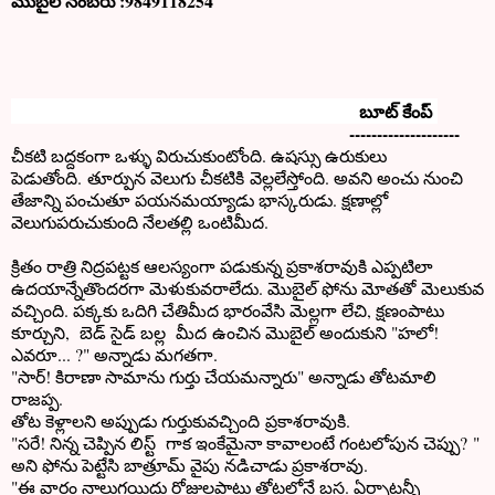
మొబైల్ నంబరు :9849118254
బూట్ కేంప్
--------------------
చీకటి బద్దకంగా ఒళ్ళు విరుచుకుంటోంది. ఉషస్సు ఉరుకులు
పెడుతోంది. తూర్పున వెలుగు చీకటికి వెల్లలేస్తోంది. అవని అంచు నుంచి
తేజాన్ని పంచుతూ పయనమయ్యాడు భాస్కరుడు. క్షణాల్లో
వెలుగుపరుచుకుంది నేలతల్లి ఒంటిమీద.
క్రితం రాత్రి నిద్రపట్టక ఆలస్యంగా పడుకున్న ప్రకాశరావుకి ఎప్పటిలా
ఉదయాన్నేతొందరగా మెళుకువరాలేదు. మొబైల్ ఫోను మోతతో మెలుకువ
వచ్చింది. పక్కకు ఒదిగి చేతిమీద భారంవేసి మెల్లగా లేచి, క్షణంపాటు
కూర్చుని, బెడ్ సైడ్ బల్ల మీద ఉంచిన మొబైల్ అందుకుని "హలో!
ఎవరూ... ?" అన్నాడు మగతగా.
"సార్! కిరాణా సామాను గుర్తు చేయమన్నారు" అన్నాడు తోటమాలి
రాజప్ప.
తోట కెళ్లాలని అప్పుడు గుర్తుకువచ్చింది ప్రకాశరావుకి.
"సరే! నిన్న చెప్పిన లిస్ట్ గాక ఇంకేమైనా కావాలంటే గంటలోపున చెప్పు? "
అని ఫోను పెట్టేసి బాత్రూమ్ వైపు నడిచాడు ప్రకాశరావు.
"ఈ వారం నాలుగయిదు రోజులపాటు తోటలోనే బస. ఏర్పాట్లన్నీ