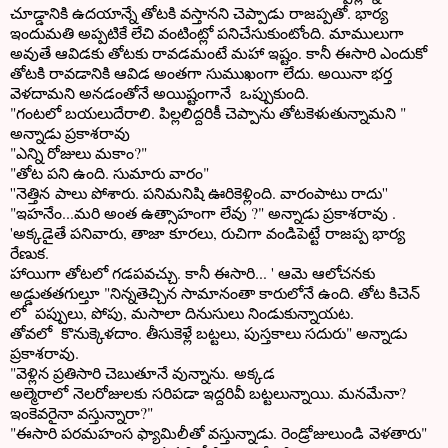
చూడ్డానికి ఉదయాన్నే తోటకి వస్తానని చెప్పాడు రాజప్పతో. భార్య
ఇందుమతి అప్పటికే లేచి వంటింట్లో పనిచేసుకుంటోంది. మాములుగా
అవుతే ఆవిడకు తోటకు రావడమంటే మహా ఇష్టం. కానీ ఈసారి ఎందుకో
తోటకి రావడానికి ఆవిడ అంతగా సుముఖంగా లేదు. అయినా భర్త
వెళదామని అనడంతోనే అయిష్టంగానే ఒప్పుకుంది.
"గంటలో బయలుదేరాలి. పిల్లలిద్దరికీ చెప్పాను తోటకెళుతున్నామని "
అన్నాడు ప్రకాశరావు
"ఎన్ని రోజులు మకాం?"
"తోట పని ఉంది. సుమారు వారం"
''నెత్తిన పాలు పోశారు. పనిమనిషి ఊరికెళ్లింది. వారంపాటు రాదు''
"ఇహనేం...మరి అంత ఉత్సాహంగా లేవు ?" అన్నాడు ప్రకాశరావు .
'అక్కడైతే పనివారు, తాజా కూరలు, రుచిగా వండిపెట్టే రాజప్ప భార్య
రేణుక.
హాయిగా తోటలో గడపవచ్చు. కానీ ఈసారి... ' ఆమె ఆలోచనకు
అడ్డుతతగుల్తూ "నిన్నతెచ్చిన సామానంతా కారులోనే ఉంది. తోట కిచెన్
లో పప్పులు, పోపు, మసాలా దినుసులు నిండుకున్నాయట.
తోవలో కొనుక్కెళదాం. తీసుకెళ్లే బట్టలు, పుస్తకాలు సదురు" అన్నాడు
ప్రకాశరావు.
"వెళ్లిన ప్రతిసారి చెబుతూనే వున్నాను. అక్కడ
అల్మెరాలో నెలరోజులకు సరిపడా ఇద్దరివీ బట్టలున్నాయి. మనమేనా?
ఇంకెవరైనా వస్తున్నారా?"
"ఈసారి పరమహంస ఫ్యామిలీతో వస్తున్నాడు. రెండ్రోజులుండి వెళతారు"