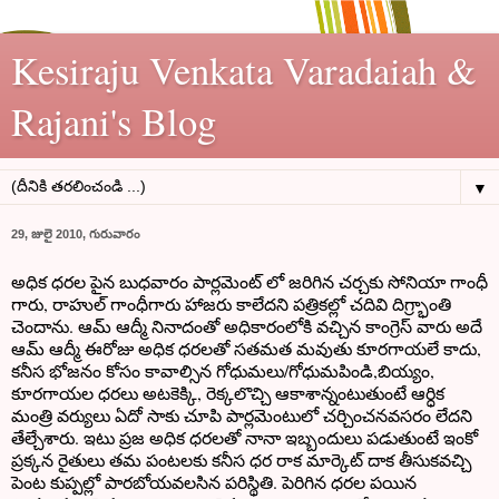
Kesiraju Venkata Varadaiah &
Rajani's Blog
▼
29, జులై 2010, గురువారం
అధిక ధరల పైన బుధవారం పార్లమెంట్ లో జరిగిన చర్చకు సోనియా గాంధీ
గారు, రాహుల్ గాంధీగారు హాజరు కాలేదని పత్రికల్లో చదివి దిగ్ర్భాంతి
చెందాను. ఆమ్ ఆద్మీ నినాదంతో అధికారంలోకి వచ్చిన కాంగ్రెస్ వారు అదే
ఆమ్ ఆద్మీ ఈరోజు అధిక ధరలతో సతమత మవుతు కూరగాయలే కాదు,
కనీస భోజనం కోసం కావాల్సిన గోధుమలు/గోధుమపిండి,బియ్యం,
కూరగాయల ధరలు అటకెక్కి, రెక్కలొచ్చి ఆకాశాన్నంటుతుంటే ఆర్ధిక
మంత్రి వర్యులు ఏదో సాకు చూపి పార్లమెంటులో చర్చించనవసరం లేదని
తేల్చేశారు. ఇటు ప్రజ అధిక ధరలతో నానా ఇబ్బందులు పడుతుంటే ఇంకో
ప్రక్కన రైతులు తమ పంటలకు కనీస ధర రాక మార్కెట్ దాక తీసుకవచ్చి
పెంట కుప్పల్లో పారబోయవలసిన పరిస్థితి. పెరిగిన ధరల పయిన