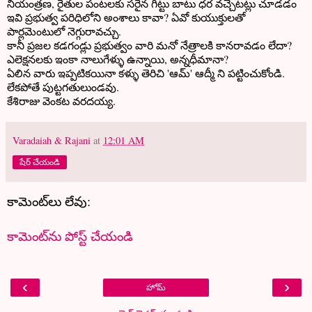
నియంత్రణ, రైతుల పంటలకు సరైన గిట్టు బాటు ధర వచ్చేటట్లు చూడడం
ఇవి ప్రభుత్వ పరిధిలోని అంశాలు కావా? ఏవో కుయుక్తులతో
పార్లమెంటులో నెగ్గురావచ్చు.
కానీ ప్రజల కడగండ్లు ప్రభుత్వం వారి మనో నేత్రాలకి కానరావడం లేదా?
ఎలెక్షనలకు ఇంకా నాలుగేళ్ళు ఉన్నాయి, అన్నధీమానా?
ఏలిన వారు ఇప్పటికయినా కళ్ళు తెరిచి 'ఆమ్' ఆద్మీ ని పట్టించుకోండి.
లేకపోతే పుట్టగతులుండవు.
కేశిరాజు వెంకట వరదయ్య.
Varadaiah & Rajani
at
12:01 AM
షేర్ చేయండి
కామెంట్‌లు లేవు:
కామెంట్‌ను పోస్ట్ చేయండి
‹
›
హోమ్