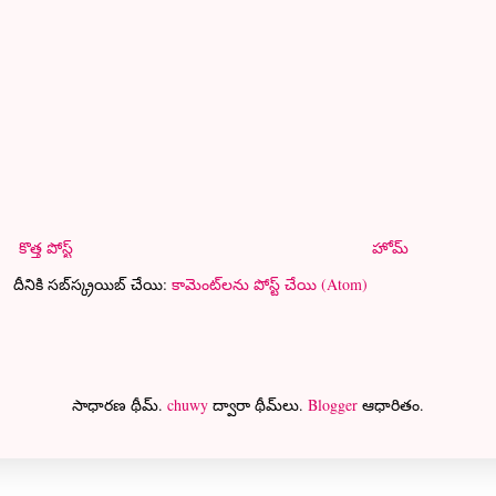
కొత్త పోస్ట్
హోమ్
దీనికి సబ్‌స్క్రయిబ్ చేయి:
కామెంట్‌లను పోస్ట్ చేయి (Atom)
సాధారణ థీమ్.
chuwy
ద్వారా థీమ్‌లు.
Blogger
ఆధారితం.