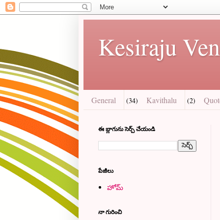
Kesiraju Ven
General
Kavithalu
Quot
(34)
(2)
ఈ బ్లాగును సెర్చ్ చేయండి
పేజీలు
హోమ్
నా గురించి