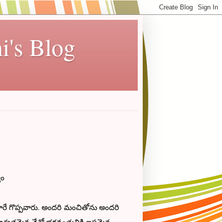
i's Blog
ం
్పవారు. అందరి మంచితోను అందరి