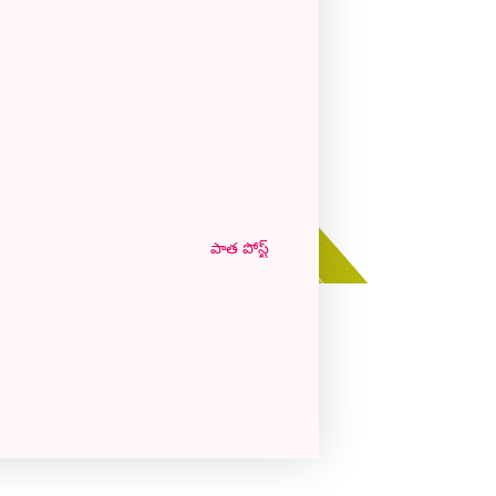
పాత పోస్ట్