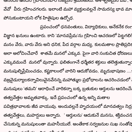
ఆనందం ఉందని గ్రహించినవారే నిజమైన శ్రీమంతులు. అశాశ్వతమైన వేవో, 
వేవో వీరు గ్రహించగలరు. ఇలాంటి మహా వ్యక్తులవల్లనే సామరస్య భావ మ
పోసుకుంటాయని లోక హితైషుల ఉద్బోధ.
ప్రపంచంలో ధనవంతులు, విద్యాధికులు, అనేకనేక రంగాలలో ప
విజ్ఞాన ఖనులు ఉంటారు. కాని 'మానవప్రేమ'ను గ్రహించి ఆచరణలో పెట్టగలిగ
మనం వేరు, వారు వేరు అని ధనిక, పేద వర్గాల మధ్య, కులమతాల ప్రాతిప్రద
అలా అలోచించేవారే శాతమే మనలో ఎక్కువ. పైగా వారి సంకుచిత ధోరణలు,
ఎక్కువమందే మనలో వున్నారు. ఫలితంగానే ధర్మేతర శక్తులు తలెత్తుతున్
మనుషుల్నిప్రేమించడం, కష్టకాలంలో వారిని ఆదుకోవడం, మృదుభాషణం ...
వజ్రవైడుర్యాలకన్నావిలువైనవేనన్న మహాత్ముల ప్రభోధాలను ఆచరించడంలో వి
మనుషులు 'తమని' ఆరాధించే వారికన్నా బక్క బ్రతుకుల ఆర్తులను ఆదరించేవ
తత్వవేత్తల అమృతవాక్కు. ఇదే ప్రపంచంలో ఉన్న అన్ని మతాల
పవిత్రభావాలకు జీవ వాయువు. అందువల్లనే హృదయంలో మానవత్వం నిద్రపోతే 
తత్వవేత్తలు, మహర్షులు అన్నారు. ' ఆర్తులను' ఆదుకునే మనసు, శక్తివం
చేసుకున్న మనుషులంతా మహనీయులే. అంతేకాక సర్వజనుల సుఖ సంతోషాలు