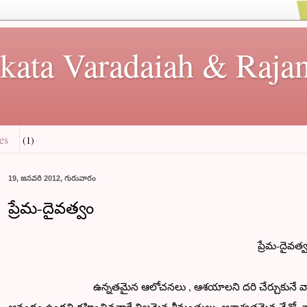
kata Varadaiah & Rajan
es
(1)
19, జనవరి 2012, గురువారం
ప్రేమ-దైవత్వం
ప్రేమ-దైవత్వ
ఉన్నతమైన ఆలోచనలు , ఆశయాలని దరి చేర్చుకునే వారే గొప