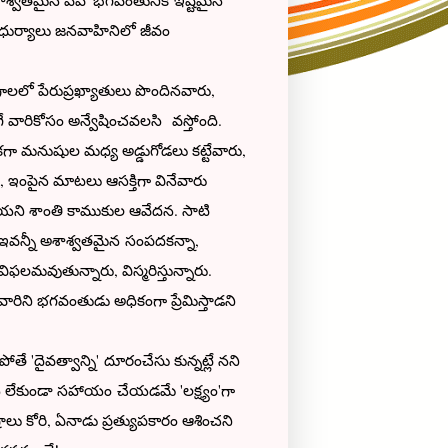
శాశ్వతమైన వేవో భగవంతునికి ఇష్టమైన
ాధుర్యాలు జనవాహినిలో జీవం
ేరుప్రఖ్యాతులు పొందినవారు,
ే వారికోసం అన్వేషించవలసి వస్తోంది.
ికగా మనుషుల మధ్య అడ్డుగోడలు కట్టేవారు,
 ఇంపైన మాటలు ఆసక్తిగా వినేవారు
నాయని శాంతి కాముకుల ఆవేదన. సాటి
.ఇవన్నీ అశాశ్వతమైన సంపదకన్నా,
ఫలమవుతున్నారు, విస్మరిస్తున్నారు.
ారిని భగవంతుడు అధికంగా ప్రేమిస్తాడని
'దైవత్వాన్ని' దూరంచేసు కున్నట్లే నని
చన లేకుండా సహాయం చేయడమే 'లక్ష్యం'గా
 కోరి, ఏనాడు ప్రత్యుపకారం ఆశించని