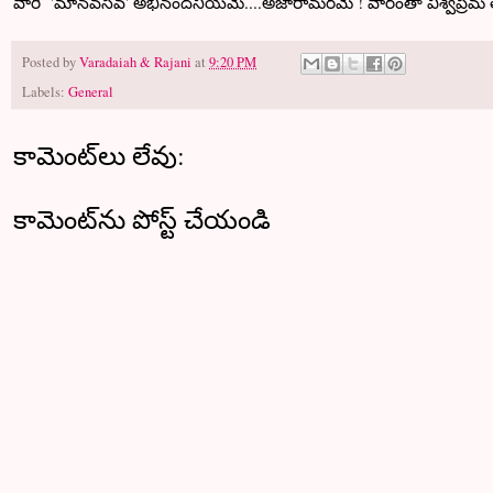
వారి 'మానవసేవ' అభినందనీయమే....అజారామరమే ! వారంతా విశ
Posted by
Varadaiah & Rajani
at
9:20 PM
Labels:
General
కామెంట్‌లు లేవు:
కామెంట్‌ను పోస్ట్ చేయండి