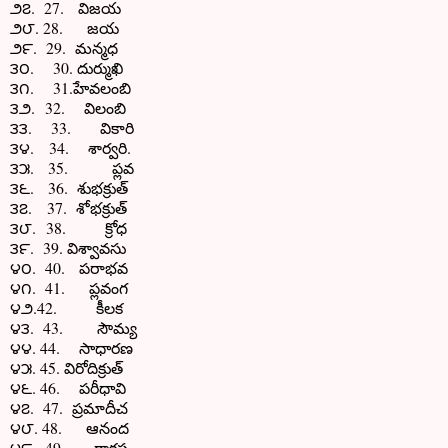
౨౭. 27. విజయ
౨౮. 28. జయ
౨౯. 29. మన్మధ
౩౦. 30. దుర్ముఖి
౩౧. 31.హేవలంబి
౩౨. 32. విలంబి
౩౩. 33. వికారి
౩౪. 34. శార్వరి.
౩౫. 35. ప్లవ
౩౬. 36. శుభక్రుత్
౩౭. 37. శోభక్రుత్
౩౮. 38. క్రోధ
౩౯. 39. విశ్వావసు
౪౦. 40. పరాభవ
౪౧. 41. ప్లవంగ
౪౨.42. కీలక
౪౩. 43. సౌమ్య
౪౪. 44. సాధారణ
౪౫. 45. విరోదిక్రుత్
౪౬. 46. పరీధావి
౪౭. 47. ప్రమాదీచ
౪౮. 48. ఆనంద
౪౯. 49. రాక్షస