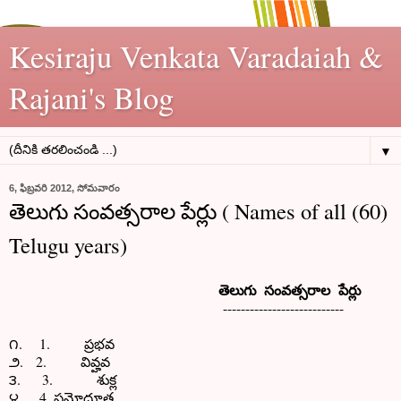
Kesiraju Venkata Varadaiah &
Rajani's Blog
▼
6, ఫిబ్రవరి 2012, సోమవారం
తెలుగు సంవత్సరాల పేర్లు ( Names of all (60)
Telugu years)
తెలుగు సంవత్సరాల పేర్లు
---------------------------
౧. 1. ప్రభవ
౨. 2. వివ్హవ
౩. 3. శుక్ల
౪. 4. ప్రమోదూత