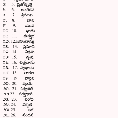
౫. 5. ప్రజోత్పత్తి
౬. 6. అంగీరస
౭. 7. శ్రీముఖ
౮. 8. భావ
౯. 9. యువ
౧౦. 10. ధాతు
౧౧. 11. ఈశ్వర
౧౨. 12.బహుధాన్య
౧౩. 13. ప్రమాది
౧౪. 14. విక్రమ
౧౫. 15. వృష
౧౬. 16. చిత్రభాను
౧౭. 17. స్వభాను
౧౮. 18. తారణ
౧౯. 19. పార్ధివ
౨౦. 20. వ్యయ
౨౧. 21. సర్వజిత్
౨౨.22. సర్వధారి
౨౩. 23. విరోధి
౨౪. 24. వికృతి
౨౫. 25. ఖర
౨౬. 26. నందన