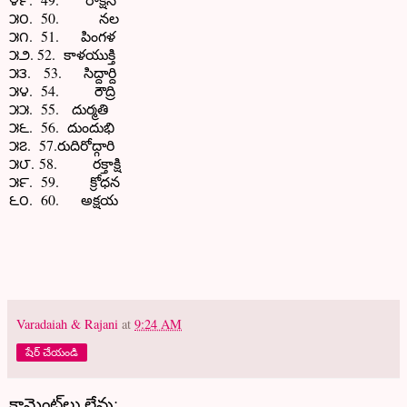
౫౦. 50. నల
౫౧. 51. పింగళ
౫౨. 52. కాళయుక్తి
౫౩. 53. సిద్దార్ది
౫౪. 54. రౌద్రి
౫౫. 55. దుర్మతి
౫౬. 56. దుందుభి
౫౭. 57.రుదిరోద్గారి
౫౮. 58. రక్తాక్షి
౫౯. 59. క్రోధన
౬౦. 60. అక్షయ
Varadaiah & Rajani
at
9:24 AM
షేర్ చేయండి
కామెంట్‌లు లేవు: