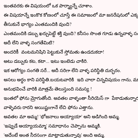
ఇంతవరకు ఈ విషయంలో ఒక పార్శ్యాన్నే చూశాం.
ఈ విషయాన్నే ఇంకొక కోణంలో చూస్తే ఈ సమాజంలో మా జనరేషనులో ఎక్కడికయ
తీసుకునే భాగ్యం ఎంతమందికి వుంది?
ఎంతమందికి డబ్బు ఖర్చుపెట్టే శక్తి వుంది? కనీసం సొంత గూడు ఉన్నవాళ్ళ స
అదీ లేని వాళ్ళ సంగతేమిటి?
అందరికీ వంటమనిషిని పెట్టుకునే స్తోమతు ఉండదుకదా!
అటు డబ్బుకు కట, కటా... ఇటు ఇంటెడు చాకిరి.
ఇక ఆరోగ్యం సంగతి సరే... అదీ సరిగా లేని వాళ్ళ పరిస్థితి దుర్భరం.
అసలు అర్ధం కాని పరిస్థితి.బయటవారికి ఇది చాలా చిన్నవిషయం గాను, మ
అనుభవించే వారికి మాత్రమే తెలుస్తుంది సమస్య !
ఇంతలో ఫోను మ్రోగుతోంది. అవతల వాళ్ళంతా సీరియెస్ గా పేకాడుతున్నార
వాళ్ళెవరు రారని అయిష్టంగానే లేచి ఫోను ఎత్తాను.
అవతల మా అమ్మ! 'భోజనాలు అయ్యాయా' అని అడిగింది అమ్మ.
'ఇప్పుడే అయ్యాయమ్మా' సమాధానం చెప్పాను అమ్మకి.
'అదేంటే అంత నీరసంగా మాట్లాడుతున్నావు' అంది అమ్మ.