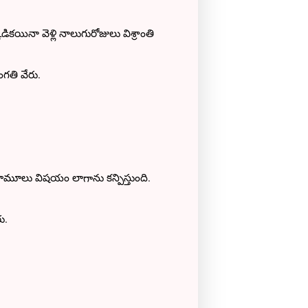
ినా వెళ్లి నాలుగురోజులు విశ్రాంతి
ంగతి వేరు.
ామూలు విషయం లాగాను కన్పిస్తుంది.
ు.