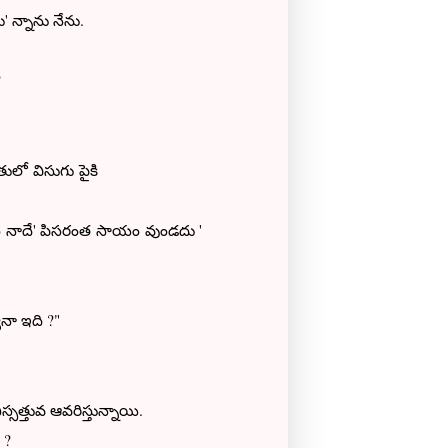
 న్నాను నేను.
?
తులో విసుగు పైకి
 కష్టం నాదే' పిసరంత సాయం వుండదు '
నా ఇది ?"
్సత్తువ ఆవరిస్తున్నాయి.
 ?