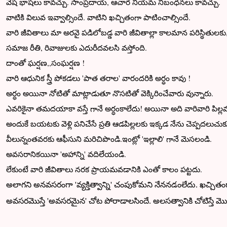
వేష భాషలు కావచ్చు. సాంప్రదాయ, ఆచార నియమ నిబంధనలు కావచ్చు.
వాటికి విలువ ఇవ్వాల్సిందే. వాటిని ఖచ్చితంగా పాటించాల్సిందే.
వారి జీవితాలు మా అరవై పడిలోబడ్డ వారి జీవితాల్లా కాలమాన పరిస్థితులక
సమాజ రీతి, రివాజులకు ఎదురీదవలసి వస్తోంది.
దాంతో ఘర్షణ,,సంఘర్షణ !
వారి ఆధునిక స్త్రీ పోకడలు 'పాత తరాల' వారందరికి అర్ధం కావు !
అర్ధం అయినా నోటితో మాట్లాడుతూ నొసటితో వెక్కిరించేవారు వున్నారు.
ఎవరికైనా తమదయాకా వస్తే గానే అర్ధంకాలేదు! అయినా అది వారివారి పిల్లవరక
అందుకే బయటకు వెళ్లి పనిచేసే ప్రతి ఆడపిల్లలకు ఇక్కడ నేను చెప్పదలుచు
వీలున్నంతవరకు ఆఫీసుని మరిచిపొండి.ఇంట్లో 'ఇల్లాలి' గానే మెసలండి.
అవసరానికయినా 'అహాన్ని' వదిలేయండి.
లేకుంటే వారి జీవితాలు నరక ప్రాయమవడానికి ఎంతో కాలం పట్టదు.
అలాగని అనవసరంగా 'వ్యక్తిత్వాన్ని' చంపుకోమని నేననడంలేదు. ఖచ్చి
అవసరమొస్తే 'అవసరమైన' చోట పోరాడాలసిందే. అలసత్వానికి చోటిస్తే 