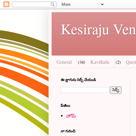
Kesiraju Ven
General
Kavithalu
Quot
(34)
(2)
ఈ బ్లాగును సెర్చ్ చేయండి
పేజీలు
హోమ్
నా గురించి