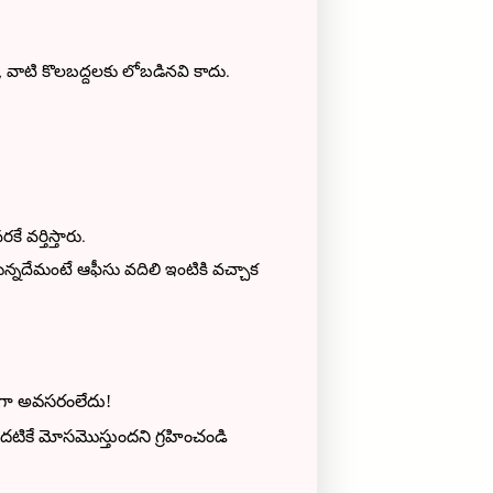
ు, వాటి కొలబద్దలకు లోబడినవి కాదు.
ే వర్తిస్తారు.
కున్నదేమంటే ఆఫీసు వదిలి ఇంటికి వచ్చాక
తంగా అవసరంలేదు!
మొదటికే మోసమొస్తుందని గ్రహించండి