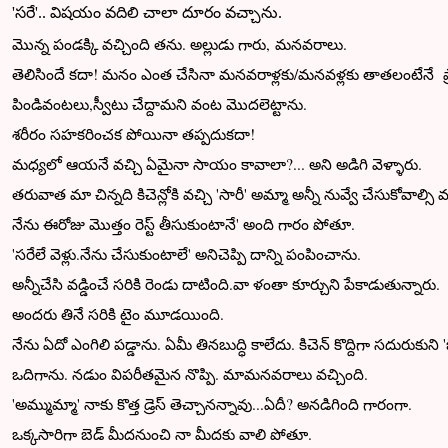
'సరే'.. విషయం వదిలి చాలా దూరం వచ్చాను.
మొన్న పండక్కి వచ్చింది తను. అల్లుడు గారు, మనవరాలు.
తెలిసిందే కదా! మనం ఎంత చేసినా మనవరాళ్లకు/మనవళ్లకు తాతలంటేనే ప
పిండివంటలు,స్వీటు చేద్దామని వంట మొదలెట్టాను.
శరీరం సహకరించక పోయినా తప్పదుకదా!
మధ్యలో ఆయనే వచ్చి ఏమైనా సాయం కావాలా?... అని అడిగి వెళ్ళారు.
తరువాత మా చిన్నది కిచెన్లోకి వచ్చి 'సారీ' అమ్మా అన్నీ నువ్వే చేసుకోవాల్సి వస
నేను ఈరోజు మొత్తం రెస్ట్ తీసుకుంటానే' అంది గారం పోతూ.
'సరేలే వెళ్లు.నేను చేసుకుంటాలే' అనిచెప్పి దాన్ని పంపించాను.
అన్నీచేసి వడ్డించే సరికి రెండు దాటింది.వా ళంతా కూర్చుని పేకాడుతున్నారు.
అందరు తినే సరికి టైం మూడయింది.
నేను ఏదో ఎంగిలి పడ్డాను. ఏమీ తినబుద్ధి కాలేదు. కిచెన్ కొద్దిగా సదురుకుని 
ఒదిగాను. నడుం విపరీతమైన నొప్పి. మామనవరాలు వచ్చింది.
'అమ్ముమ్మా' నాకు కొత్త డ్రెస్ తెచ్చానన్నావు...ఏదీ? అనడిగింది గారంగా.
ఒక్కసారిగా బెడ్ మీదనుంచి నా మీదకు వాలి పోతూ.