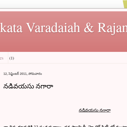
kata Varadaiah & Rajan
es
(1)
12, సెప్టెంబర్ 2011, సోమవారం
నడివయసు నగారా
నడివయసు నగారా