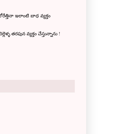
రేత్తినా ఇలాంటి బాధ వ్యక్తం
ళ తరపున వ్యక్తం చేస్తున్నాను !