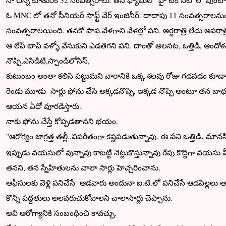
నా చిన్న కూతురికి 32 సంవత్సరాలు. తన ఫ్యామిలీ 'హై టెక్ సిటీ' లో వుంటా
ఓ MNC లో తనో సీనియర్ సాఫ్ట్ వేర్ ఇంజినీర్. దాదాపు 11 సంవత్సరాలనుంచ
సంవత్సరాలయింది. తనకో పాప.వేళగాని వేళల్లో పని. అర్దరాత్రి లేదు అపరాత్ర
ఆ లేప్ టాప్ వళ్ళో వేసుకుని ఎడతెగని పని. దాంతో అలసట, ఒత్తిడి, ఆందోళన
నొప్పి,ఎసిడిటి,స్పాండిలోసిస్,
కుటుంబం అంతా కలిసి పట్టుమని వారానికి ఒక్క శలవు రోజు గడపడం కూ
రెండు మూడు సార్లు ఫోను చేసి అక్కడనొప్పి, ఇక్కడ నొప్పి అంటూ తన బాధల
ఆయన ఏదో వూరడిస్తారు.
నాకు ఫోను చేస్తే కోప్పడతానని భయం.
"ఆరోగ్యం జాగ్రత్త తల్లీ..విపరీతంగా కష్టపడుతున్నావు. ఈ
పని ఒత్తిడి, మానస
ఇప్పుడు వయసులో వున్నావు కాబట్టి నెట్టుకొస్తున్నావు రేపు కొద్దిగా వయ
తనని, తన స్నేహితులను చాలా సార్లు హెచ్చరించాను.
ఆఫీసులకు వెళ్లి పనిచేసే ఆడవారు అందునా ఐ.టి.లో పనిచేసే ఆడపిల్లలు ఆ
కొన్ని పద్దతులు అలవరుచుకోవాలని చాలాసార్లు చెప్పాను.
అవి ఆరోగ్యానికి సంబంధించి కావచ్చు.