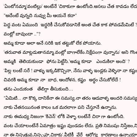
'ఏంటోనమ్మా'వంటిల్లు' అంటేనే 'చికాకుగా ఉంటోంది.అసలు చేత కావడం లేదు'
"అదేంటే వున్నది నువ్వు మీ ఆయనే కదా"
పెద్ద వంట ఏముంది ఇద్దరికీ చేసుకోవడానికే అంత చేత కాక పోవడమేమిటే 
వంట్లో బావుందా .."?
అమ్మ కూడా అలా అనే సరికి ఇక తట్టుకో లేక పోయాను.
'తరువాత మాట్లడుతానమ్మా.వంట్లో బాగాలేకేం.నిక్షేపంగా వున్నాను' అని గొం
అమ్మకి తెలియకుండా ఫోను పెట్టేసి.'అమ్మ కూడా ఎందుకిలా అంది' ?
'పిల్ల లంటే సరే ! వాళ్ళు ఇక్కడికొచ్చినా, నేను వాళ్ళ ఇండ్లకు వెళ్ళినా నా
చివరకి అమ్మ కూడా నా బాధ, ఆందోళన, కష్టం అర్ధం చేసుకోలేదే !
తను ఎందుకంత తేలిగ్గా తీసుకుంది…
"ఏమిటి... నా కొక్క దానికేనా ఈ సమస్య.నా తరం ఆడవాళ్ళ అందరి సమస్య
నాకు చేతనయినంత కాలం ఒక మరలాగా పని చేస్తూనే ఉన్నాను.
నాకు ఈమధ్య నిజంగా 'కిచెన్' లోకి వెళ్ళా లంటేనే చిరా గా ఉంటోంది.
వంట చేయాలంటేనే ఏమాత్రం ఇష్టం వుండడం లేదు. ప్రతి నిముషం నిస్తేజం,నిస
నా ఈ నిస్సత్తువ,నిస్పృహ,చికాకు'.వీటికీ వేరే ఆరోగ్య కారణాలు ఉన్నాయా