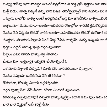
నువ్వు కాసేపు ఇలా నాదగ్గర పడుకో,నిద్రలేచాక నీ కొత్త డ్రెస్ ఇస్తాను అని దాన్న
మళ్లీ నడుం వాల్చి పక్కనే ఉన్న 'వార పత్రిక' తిరగేస్తున్నానే కాని మనసు పరి ప
ఇప్పుడు నాబోటి వాళ్ళు అంటే అరవైపడిలోబడ్డ మా జెనరేషను వాళ్ళం...వ
అత్తలునూ! మేము కూడా అంతగా ఇదివరకు రోజుల్లోలా శారీరక శ్రమకోర్చలే
మేము చేసి పెట్టడం లేదనో వారికి అంతగా సహకరించడం లేదనో ఈరోజున కూతుళ
ముగ్గురు, నలుగురు పిల్లలని పెంచి పెద్ద చేసిన వాళ్ళమే. మళ్ళీ ఇప్పుడు నా 
భర్తలు 'రిటైర్' అయ్యి ఇండ్ల దగ్గర వుంటారు.
పిల్లలు ఎవరి దారిన వాళ్ళు వెళ్లి పోతారు.
మేము మా అత్తగార్లకి ఇప్పటికి చేయాల్సిందే !.
ఇక మాకు విశ్రాంతి ఎప్పుడు? మాకు చేసే వారెవరయినా వున్నారా?
మేము ఎప్పుడూ ఒకరికి సేవ చేసే జెనరేషనా ?
కొడుకులు, కోడళ్ళు ఎలాగు దగ్గరవుండరు.
దగ్గర వున్నా'సేవ' చేసే తీరికా, కోరికా ఎందరికి వుంటుంది.
కూతుళ్ళు చుట్టపుచూపుకి వచ్చినా వాళ్ళు పుట్టిల్లు కదాని ఇటు పుల్ల అటు క
వారి వారి దృష్టిలో అదీ కరక్టే నేమో !