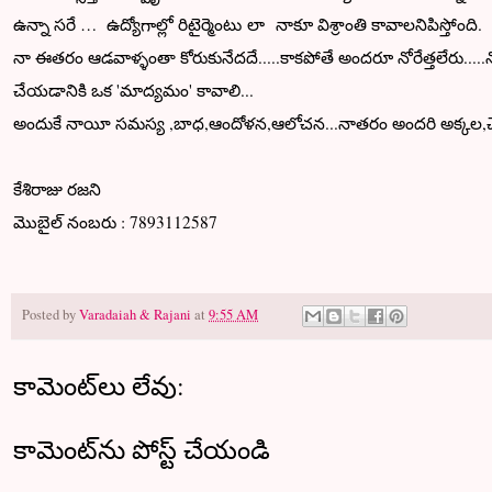
ఉన్నా సరే … ఉద్యోగాల్లో రిటైర్మెంటు లా నాకూ విశ్రాంతి కావాలనిపిస్తోంది.
నా ఈతరం ఆడవాళ్ళంతా కోరుకునేదదే.....కాకపోతే అందరూ నోరేత్తలేరు.....నో
చేయడానికి ఒక 'మాద్యమం' కావాలి...
అందుకే నాయీ సమస్య ,బాధ,ఆందోళన,ఆలోచన...నాతరం అందరి అక్కల,చెల్లెళ్
కేశిరాజు రజని
మొబైల్ నంబరు : 7893112587
Posted by
Varadaiah & Rajani
at
9:55 AM
కామెంట్‌లు లేవు:
కామెంట్‌ను పోస్ట్ చేయండి