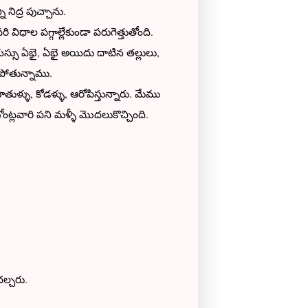
ి నిద్ర పుచ్చాను.
రి విధాల పగ్గాల్లేకుండా పరుగెత్తుతోంది.
యస్సు ఏభై, ఏభై అయిదు దాటిన తల్లులు,
కపోతున్నాము.
్ళు, కోడళ్ళు, ఆరోపిస్తున్నారు. మేము
బోంట్లవారి పని మళ్ళీ మొదలుకొచ్చింది.
దల్చరు.