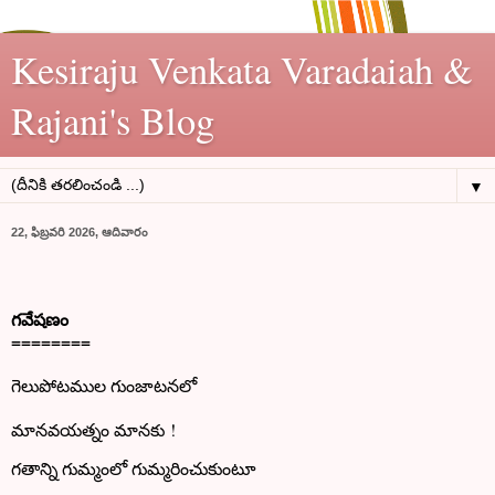
Kesiraju Venkata Varadaiah &
Rajani's Blog
▼
22, ఫిబ్రవరి 2026, ఆదివారం
గవేషణం
========
గెలుపోటముల గుంజాటనలో
మానవయత్నం మానకు !
గతాన్ని గుమ్మంలో గుమ్మరించుకుంటూ