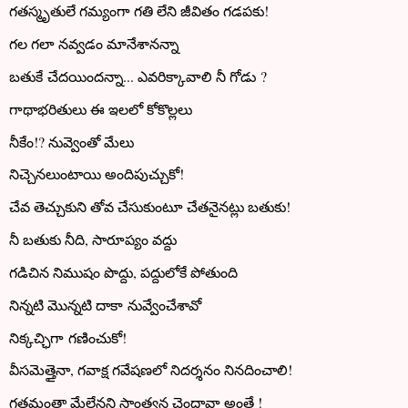
గతస్మృతులే గమ్యంగా గతి లేని జీవితం గడపకు!
గల గలా నవ్వడం మానేశానన్నా
బతుకే చేదయిందన్నా... ఎవరిక్కావాలి నీ గోడు ?
గాథాభరితులు ఈ ఇలలో కోకొల్లలు
నీకేం!? నువ్వెంతో మేలు
నిచ్చెనలుంటాయి అందిపుచ్చుకో!
చేవ తెచ్చుకుని తోవ చేసుకుంటూ చేతనైనట్లు బతుకు!
నీ బతుకు నీది, సారూప్యం వద్దు
గడిచిన నిముషం పొద్దు, పద్దులోకే పోతుంది
నిన్నటి మొన్నటి దాకా నువ్వేంచేశావో
నిక్కచ్ఛిగా గణించుకో!
వీసమెత్తైనా, గవాక్ష గవేషణలో నిదర్శనం నినదించాలి!
గతమంతా మేలేనని సాంత్వన చెందావా అంతే !