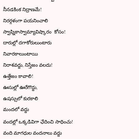
నీనడకింక నిద్రాణమే!
నిరర్గళంగా పయనించాలి
స్వాప్నికాస్వామ్యావిష్కారం కోసం!
దారుల్లో దగాకోరులుంటారు
నివారకాలుంటాయి
నిరాశవద్దు, నిస్తేజం వలదు!
ఉత్తేజం కావాలి!
ఊసుల్లో ఊరేగొద్దు,
ఉషస్సులో కురకాలి
మందలో వద్దు
వందల్లో ఒక్కడివిగా ఛేదించి సాధించు!
వంది మాగధుల వందనాలు వద్దు