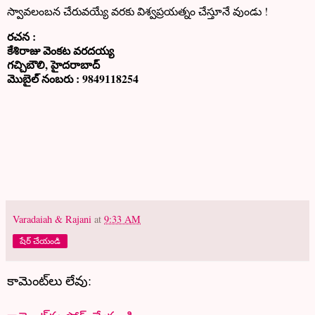
స్వావలంబన చేరువయ్యే వరకు విశ్వప్రయత్నం చేస్తూనే వుండు !
రచన :
కేశిరాజు వెంకట వరదయ్య
గచ్చిబౌలి, హైదరాబాద్
మొబైల్ నంబరు : 9849118254
Varadaiah & Rajani
at
9:33 AM
షేర్ చేయండి
కామెంట్‌లు లేవు: